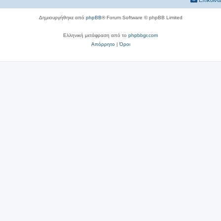
Επικοινω
Δημιουργήθηκε από
phpBB
® Forum Software © phpBB Limited
Ελληνική μετάφραση από το
phpbbgr.com
Απόρρητο
|
Όροι