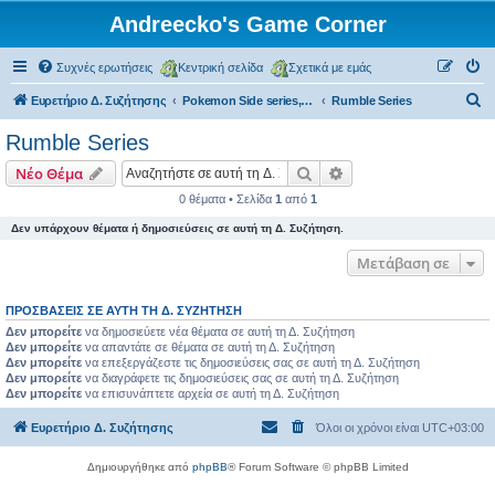
Andreecko's Game Corner
Συχνές ερωτήσεις
Κεντρική σελίδα
Σχετικά με εμάς
Α
Ευρετήριο Δ. Συζήτησης
Pokemon Side series, Spin-offs
Rumble Series
ν
Rumble Series
α
Αναζήτηση
Ειδική αναζήτηση
Νέο Θέμα
ζ
0 θέματα • Σελίδα
1
από
1
ή
Δεν υπάρχουν θέματα ή δημοσιεύσεις σε αυτή τη Δ. Συζήτηση.
τ
η
Μετάβαση σε
σ
ΠΡΟΣΒΆΣΕΙΣ ΣΕ ΑΥΤΉ ΤΗ Δ. ΣΥΖΉΤΗΣΗ
η
Δεν μπορείτε
να δημοσιεύετε νέα θέματα σε αυτή τη Δ. Συζήτηση
Δεν μπορείτε
να απαντάτε σε θέματα σε αυτή τη Δ. Συζήτηση
Δεν μπορείτε
να επεξεργάζεστε τις δημοσιεύσεις σας σε αυτή τη Δ. Συζήτηση
Δεν μπορείτε
να διαγράφετε τις δημοσιεύσεις σας σε αυτή τη Δ. Συζήτηση
Δεν μπορείτε
να επισυνάπτετε αρχεία σε αυτή τη Δ. Συζήτηση
Ευρετήριο Δ. Συζήτησης
Όλοι οι χρόνοι είναι
UTC+03:00
Δημιουργήθηκε από
phpBB
® Forum Software © phpBB Limited