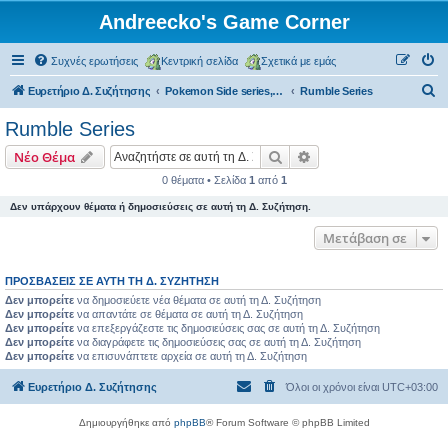
Andreecko's Game Corner
Συχνές ερωτήσεις
Κεντρική σελίδα
Σχετικά με εμάς
Α
Ευρετήριο Δ. Συζήτησης
Pokemon Side series, Spin-offs
Rumble Series
ν
Rumble Series
α
Αναζήτηση
Ειδική αναζήτηση
Νέο Θέμα
ζ
0 θέματα • Σελίδα
1
από
1
ή
Δεν υπάρχουν θέματα ή δημοσιεύσεις σε αυτή τη Δ. Συζήτηση.
τ
η
Μετάβαση σε
σ
ΠΡΟΣΒΆΣΕΙΣ ΣΕ ΑΥΤΉ ΤΗ Δ. ΣΥΖΉΤΗΣΗ
η
Δεν μπορείτε
να δημοσιεύετε νέα θέματα σε αυτή τη Δ. Συζήτηση
Δεν μπορείτε
να απαντάτε σε θέματα σε αυτή τη Δ. Συζήτηση
Δεν μπορείτε
να επεξεργάζεστε τις δημοσιεύσεις σας σε αυτή τη Δ. Συζήτηση
Δεν μπορείτε
να διαγράφετε τις δημοσιεύσεις σας σε αυτή τη Δ. Συζήτηση
Δεν μπορείτε
να επισυνάπτετε αρχεία σε αυτή τη Δ. Συζήτηση
Ευρετήριο Δ. Συζήτησης
Όλοι οι χρόνοι είναι
UTC+03:00
Δημιουργήθηκε από
phpBB
® Forum Software © phpBB Limited