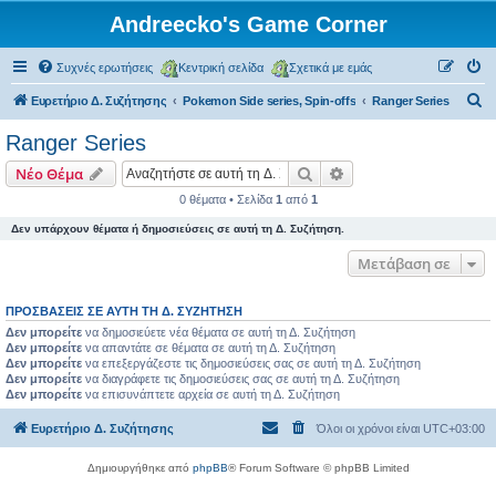
Andreecko's Game Corner
Συχνές ερωτήσεις
Κεντρική σελίδα
Σχετικά με εμάς
Α
Ευρετήριο Δ. Συζήτησης
Pokemon Side series, Spin-offs
Ranger Series
ν
Ranger Series
α
Αναζήτηση
Ειδική αναζήτηση
Νέο Θέμα
ζ
0 θέματα • Σελίδα
1
από
1
ή
Δεν υπάρχουν θέματα ή δημοσιεύσεις σε αυτή τη Δ. Συζήτηση.
τ
η
Μετάβαση σε
σ
ΠΡΟΣΒΆΣΕΙΣ ΣΕ ΑΥΤΉ ΤΗ Δ. ΣΥΖΉΤΗΣΗ
η
Δεν μπορείτε
να δημοσιεύετε νέα θέματα σε αυτή τη Δ. Συζήτηση
Δεν μπορείτε
να απαντάτε σε θέματα σε αυτή τη Δ. Συζήτηση
Δεν μπορείτε
να επεξεργάζεστε τις δημοσιεύσεις σας σε αυτή τη Δ. Συζήτηση
Δεν μπορείτε
να διαγράφετε τις δημοσιεύσεις σας σε αυτή τη Δ. Συζήτηση
Δεν μπορείτε
να επισυνάπτετε αρχεία σε αυτή τη Δ. Συζήτηση
Ευρετήριο Δ. Συζήτησης
Όλοι οι χρόνοι είναι
UTC+03:00
Δημιουργήθηκε από
phpBB
® Forum Software © phpBB Limited