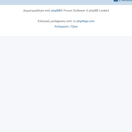
Επικοινω
Δημιουργήθηκε από
phpBB
® Forum Software © phpBB Limited
Ελληνική μετάφραση από το
phpbbgr.com
Απόρρητο
|
Όροι