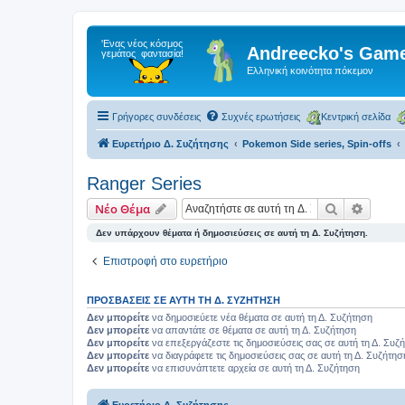
Andreecko's Game
Ελληνική κοινότητα πόκεμον
Γρήγορες συνδέσεις
Συχνές ερωτήσεις
Κεντρική σελίδα
Ευρετήριο Δ. Συζήτησης
Pokemon Side series, Spin-offs
Ranger Series
Αναζήτηση
Ειδική
Νέο Θέμα
Δεν υπάρχουν θέματα ή δημοσιεύσεις σε αυτή τη Δ. Συζήτηση.
Επιστροφή στο ευρετήριο
ΠΡΟΣΒΆΣΕΙΣ ΣΕ ΑΥΤΉ ΤΗ Δ. ΣΥΖΉΤΗΣΗ
Δεν μπορείτε
να δημοσιεύετε νέα θέματα σε αυτή τη Δ. Συζήτηση
Δεν μπορείτε
να απαντάτε σε θέματα σε αυτή τη Δ. Συζήτηση
Δεν μπορείτε
να επεξεργάζεστε τις δημοσιεύσεις σας σε αυτή τη Δ. Συζ
Δεν μπορείτε
να διαγράφετε τις δημοσιεύσεις σας σε αυτή τη Δ. Συζήτησ
Δεν μπορείτε
να επισυνάπτετε αρχεία σε αυτή τη Δ. Συζήτηση