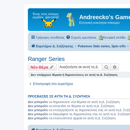
Andreecko's Game
Ελληνική κοινότητα πόκεμον
Γρήγορες συνδέσεις
Συχνές ερωτήσεις
Κεντρική σελίδα
Ευρετήριο Δ. Συζήτησης
Pokemon Side series, Spin-offs
Ranger Series
Αναζήτηση
Ειδική
Νέο Θέμα
Δεν υπάρχουν θέματα ή δημοσιεύσεις σε αυτή τη Δ. Συζήτηση.
Επιστροφή στο ευρετήριο
ΠΡΟΣΒΆΣΕΙΣ ΣΕ ΑΥΤΉ ΤΗ Δ. ΣΥΖΉΤΗΣΗ
Δεν μπορείτε
να δημοσιεύετε νέα θέματα σε αυτή τη Δ. Συζήτηση
Δεν μπορείτε
να απαντάτε σε θέματα σε αυτή τη Δ. Συζήτηση
Δεν μπορείτε
να επεξεργάζεστε τις δημοσιεύσεις σας σε αυτή τη Δ. Συζ
Δεν μπορείτε
να διαγράφετε τις δημοσιεύσεις σας σε αυτή τη Δ. Συζήτησ
Δεν μπορείτε
να επισυνάπτετε αρχεία σε αυτή τη Δ. Συζήτηση