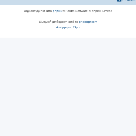
Επικοινω
Δημιουργήθηκε από
phpBB
® Forum Software © phpBB Limited
Ελληνική μετάφραση από το
phpbbgr.com
Απόρρητο
|
Όροι