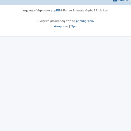
Επικοινω
Δημιουργήθηκε από
phpBB
® Forum Software © phpBB Limited
Ελληνική μετάφραση από το
phpbbgr.com
Απόρρητο
|
Όροι