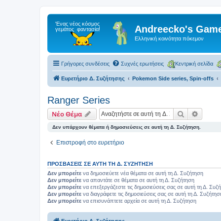
Andreecko's Game
Ελληνική κοινότητα πόκεμον
Γρήγορες συνδέσεις
Συχνές ερωτήσεις
Κεντρική σελίδα
Ευρετήριο Δ. Συζήτησης
Pokemon Side series, Spin-offs
Ranger Series
Αναζήτηση
Ειδική
Νέο Θέμα
Δεν υπάρχουν θέματα ή δημοσιεύσεις σε αυτή τη Δ. Συζήτηση.
Επιστροφή στο ευρετήριο
ΠΡΟΣΒΆΣΕΙΣ ΣΕ ΑΥΤΉ ΤΗ Δ. ΣΥΖΉΤΗΣΗ
Δεν μπορείτε
να δημοσιεύετε νέα θέματα σε αυτή τη Δ. Συζήτηση
Δεν μπορείτε
να απαντάτε σε θέματα σε αυτή τη Δ. Συζήτηση
Δεν μπορείτε
να επεξεργάζεστε τις δημοσιεύσεις σας σε αυτή τη Δ. Συζ
Δεν μπορείτε
να διαγράφετε τις δημοσιεύσεις σας σε αυτή τη Δ. Συζήτησ
Δεν μπορείτε
να επισυνάπτετε αρχεία σε αυτή τη Δ. Συζήτηση