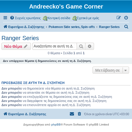
Andreecko's Game Corner
Συχνές ερωτήσεις
Κεντρική σελίδα
Σχετικά με εμάς
Α
Ευρετήριο Δ. Συζήτησης
Pokemon Side series, Spin-offs
Ranger Series
ν
Ranger Series
α
Αναζήτηση
Ειδική αναζήτηση
Νέο Θέμα
ζ
0 θέματα • Σελίδα
1
από
1
ή
Δεν υπάρχουν θέματα ή δημοσιεύσεις σε αυτή τη Δ. Συζήτηση.
τ
η
Μετάβαση σε
σ
ΠΡΟΣΒΆΣΕΙΣ ΣΕ ΑΥΤΉ ΤΗ Δ. ΣΥΖΉΤΗΣΗ
η
Δεν μπορείτε
να δημοσιεύετε νέα θέματα σε αυτή τη Δ. Συζήτηση
Δεν μπορείτε
να απαντάτε σε θέματα σε αυτή τη Δ. Συζήτηση
Δεν μπορείτε
να επεξεργάζεστε τις δημοσιεύσεις σας σε αυτή τη Δ. Συζήτηση
Δεν μπορείτε
να διαγράφετε τις δημοσιεύσεις σας σε αυτή τη Δ. Συζήτηση
Δεν μπορείτε
να επισυνάπτετε αρχεία σε αυτή τη Δ. Συζήτηση
Ευρετήριο Δ. Συζήτησης
Όλοι οι χρόνοι είναι
UTC+03:00
Δημιουργήθηκε από
phpBB
® Forum Software © phpBB Limited