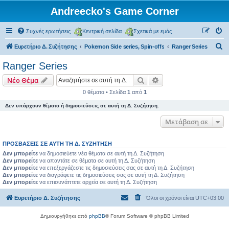
Andreecko's Game Corner
Συχνές ερωτήσεις
Κεντρική σελίδα
Σχετικά με εμάς
Α
Ευρετήριο Δ. Συζήτησης
Pokemon Side series, Spin-offs
Ranger Series
ν
Ranger Series
α
Αναζήτηση
Ειδική αναζήτηση
Νέο Θέμα
ζ
0 θέματα • Σελίδα
1
από
1
ή
Δεν υπάρχουν θέματα ή δημοσιεύσεις σε αυτή τη Δ. Συζήτηση.
τ
η
Μετάβαση σε
σ
ΠΡΟΣΒΆΣΕΙΣ ΣΕ ΑΥΤΉ ΤΗ Δ. ΣΥΖΉΤΗΣΗ
η
Δεν μπορείτε
να δημοσιεύετε νέα θέματα σε αυτή τη Δ. Συζήτηση
Δεν μπορείτε
να απαντάτε σε θέματα σε αυτή τη Δ. Συζήτηση
Δεν μπορείτε
να επεξεργάζεστε τις δημοσιεύσεις σας σε αυτή τη Δ. Συζήτηση
Δεν μπορείτε
να διαγράφετε τις δημοσιεύσεις σας σε αυτή τη Δ. Συζήτηση
Δεν μπορείτε
να επισυνάπτετε αρχεία σε αυτή τη Δ. Συζήτηση
Ευρετήριο Δ. Συζήτησης
Όλοι οι χρόνοι είναι
UTC+03:00
Δημιουργήθηκε από
phpBB
® Forum Software © phpBB Limited