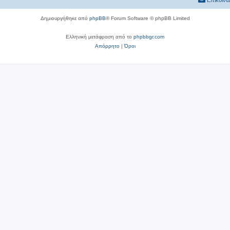
Επικοινω
Δημιουργήθηκε από
phpBB
® Forum Software © phpBB Limited
Ελληνική μετάφραση από το
phpbbgr.com
Απόρρητο
|
Όροι