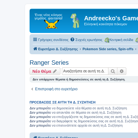
Andreecko's Game
Ελληνική κοινότητα πόκεμον
Γρήγορες συνδέσεις
Συχνές ερωτήσεις
Κεντρική σελίδα
Ευρετήριο Δ. Συζήτησης
Pokemon Side series, Spin-offs
Ranger Series
Αναζήτηση
Ειδική
Νέο Θέμα
Δεν υπάρχουν θέματα ή δημοσιεύσεις σε αυτή τη Δ. Συζήτηση.
Επιστροφή στο ευρετήριο
ΠΡΟΣΒΆΣΕΙΣ ΣΕ ΑΥΤΉ ΤΗ Δ. ΣΥΖΉΤΗΣΗ
Δεν μπορείτε
να δημοσιεύετε νέα θέματα σε αυτή τη Δ. Συζήτηση
Δεν μπορείτε
να απαντάτε σε θέματα σε αυτή τη Δ. Συζήτηση
Δεν μπορείτε
να επεξεργάζεστε τις δημοσιεύσεις σας σε αυτή τη Δ. Συζ
Δεν μπορείτε
να διαγράφετε τις δημοσιεύσεις σας σε αυτή τη Δ. Συζήτησ
Δεν μπορείτε
να επισυνάπτετε αρχεία σε αυτή τη Δ. Συζήτηση