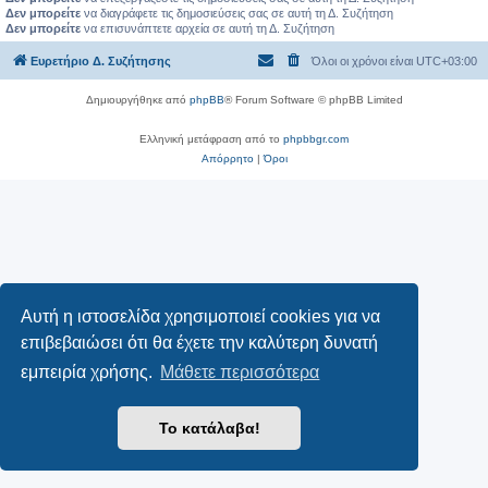
Δεν μπορείτε
να διαγράφετε τις δημοσιεύσεις σας σε αυτή τη Δ. Συζήτηση
Δεν μπορείτε
να επισυνάπτετε αρχεία σε αυτή τη Δ. Συζήτηση
Ευρετήριο Δ. Συζήτησης
Όλοι οι χρόνοι είναι
UTC+03:00
Δημιουργήθηκε από
phpBB
® Forum Software © phpBB Limited
Ελληνική μετάφραση από το
phpbbgr.com
Απόρρητο
|
Όροι
Αυτή η ιστοσελίδα χρησιμοποιεί cookies για να
επιβεβαιώσει ότι θα έχετε την καλύτερη δυνατή
εμπειρία χρήσης.
Μάθετε περισσότερα
Το κατάλαβα!