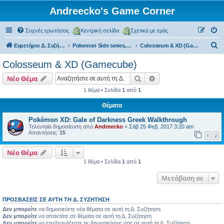
Andreecko's Game Corner
Συχνές ερωτήσεις
Κεντρική σελίδα
Σχετικά με εμάς
Α
Ευρετήριο Δ. Συζήτησης
Pokemon Side series, Spin-offs
Colosseum & XD (Gamecube)
ν
Colosseum & XD (Gamecube)
α
Αναζήτηση
Ειδική αναζήτηση
Νέο Θέμα
ζ
1 θέμα • Σελίδα
1
από
1
ή
Θέματα
τ
η
Pokémon XD: Gale of Darkness Greek Walkthrough
Τελευταία δημοσίευση από
Andreecko
«
Σάβ 25 Φεβ, 2017 3:20 am
σ
Απαντήσεις:
15
1
2
η
Νέο Θέμα
1 θέμα • Σελίδα
1
από
1
Μετάβαση σε
ΠΡΟΣΒΆΣΕΙΣ ΣΕ ΑΥΤΉ ΤΗ Δ. ΣΥΖΉΤΗΣΗ
Δεν μπορείτε
να δημοσιεύετε νέα θέματα σε αυτή τη Δ. Συζήτηση
Δεν μπορείτε
να απαντάτε σε θέματα σε αυτή τη Δ. Συζήτηση
Δεν μπορείτε
να επεξεργάζεστε τις δημοσιεύσεις σας σε αυτή τη Δ. Συζήτηση