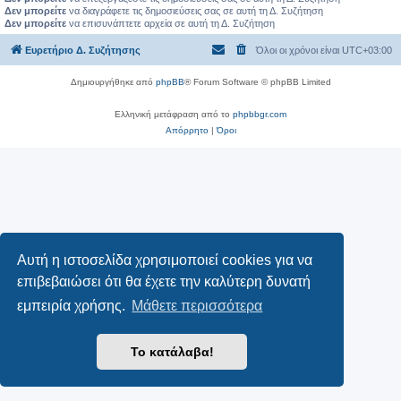
Δεν μπορείτε
να διαγράφετε τις δημοσιεύσεις σας σε αυτή τη Δ. Συζήτηση
Δεν μπορείτε
να επισυνάπτετε αρχεία σε αυτή τη Δ. Συζήτηση
Ευρετήριο Δ. Συζήτησης
Όλοι οι χρόνοι είναι
UTC+03:00
Δημιουργήθηκε από
phpBB
® Forum Software © phpBB Limited
Ελληνική μετάφραση από το
phpbbgr.com
Απόρρητο
|
Όροι
Αυτή η ιστοσελίδα χρησιμοποιεί cookies για να
επιβεβαιώσει ότι θα έχετε την καλύτερη δυνατή
εμπειρία χρήσης.
Μάθετε περισσότερα
Το κατάλαβα!