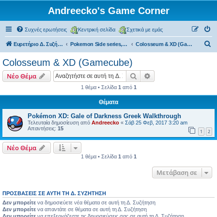
Andreecko's Game Corner
Συχνές ερωτήσεις
Κεντρική σελίδα
Σχετικά με εμάς
Α
Ευρετήριο Δ. Συζήτησης
Pokemon Side series, Spin-offs
Colosseum & XD (Gamecube)
ν
Colosseum & XD (Gamecube)
α
Αναζήτηση
Ειδική αναζήτηση
Νέο Θέμα
ζ
1 θέμα • Σελίδα
1
από
1
ή
Θέματα
τ
η
Pokémon XD: Gale of Darkness Greek Walkthrough
Τελευταία δημοσίευση από
Andreecko
«
Σάβ 25 Φεβ, 2017 3:20 am
σ
Απαντήσεις:
15
1
2
η
Νέο Θέμα
1 θέμα • Σελίδα
1
από
1
Μετάβαση σε
ΠΡΟΣΒΆΣΕΙΣ ΣΕ ΑΥΤΉ ΤΗ Δ. ΣΥΖΉΤΗΣΗ
Δεν μπορείτε
να δημοσιεύετε νέα θέματα σε αυτή τη Δ. Συζήτηση
Δεν μπορείτε
να απαντάτε σε θέματα σε αυτή τη Δ. Συζήτηση
Δεν μπορείτε
να επεξεργάζεστε τις δημοσιεύσεις σας σε αυτή τη Δ. Συζήτηση