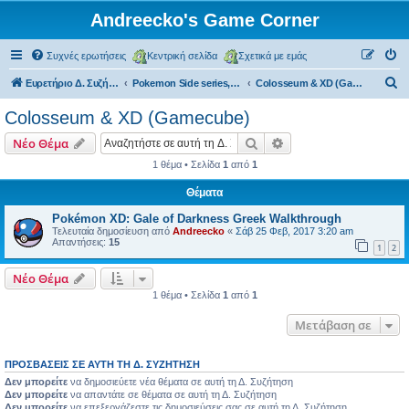
Andreecko's Game Corner
Συχνές ερωτήσεις
Κεντρική σελίδα
Σχετικά με εμάς
Α
Ευρετήριο Δ. Συζήτησης
Pokemon Side series, Spin-offs
Colosseum & XD (Gamecube)
ν
Colosseum & XD (Gamecube)
α
Αναζήτηση
Ειδική αναζήτηση
Νέο Θέμα
ζ
1 θέμα • Σελίδα
1
από
1
ή
Θέματα
τ
η
Pokémon XD: Gale of Darkness Greek Walkthrough
Τελευταία δημοσίευση από
Andreecko
«
Σάβ 25 Φεβ, 2017 3:20 am
σ
Απαντήσεις:
15
1
2
η
Νέο Θέμα
1 θέμα • Σελίδα
1
από
1
Μετάβαση σε
ΠΡΟΣΒΆΣΕΙΣ ΣΕ ΑΥΤΉ ΤΗ Δ. ΣΥΖΉΤΗΣΗ
Δεν μπορείτε
να δημοσιεύετε νέα θέματα σε αυτή τη Δ. Συζήτηση
Δεν μπορείτε
να απαντάτε σε θέματα σε αυτή τη Δ. Συζήτηση
Δεν μπορείτε
να επεξεργάζεστε τις δημοσιεύσεις σας σε αυτή τη Δ. Συζήτηση