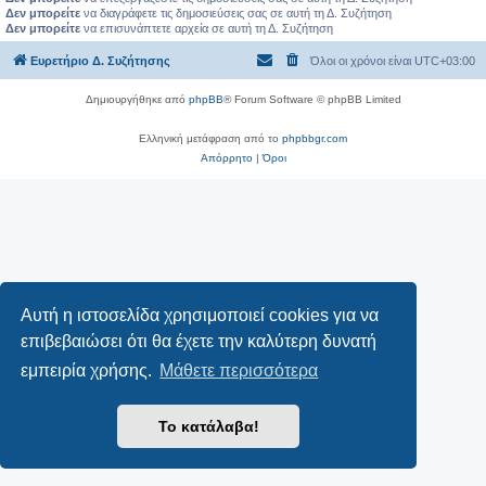
Δεν μπορείτε
να διαγράφετε τις δημοσιεύσεις σας σε αυτή τη Δ. Συζήτηση
Δεν μπορείτε
να επισυνάπτετε αρχεία σε αυτή τη Δ. Συζήτηση
Ευρετήριο Δ. Συζήτησης
Όλοι οι χρόνοι είναι
UTC+03:00
Δημιουργήθηκε από
phpBB
® Forum Software © phpBB Limited
Ελληνική μετάφραση από το
phpbbgr.com
Απόρρητο
|
Όροι
Αυτή η ιστοσελίδα χρησιμοποιεί cookies για να
επιβεβαιώσει ότι θα έχετε την καλύτερη δυνατή
εμπειρία χρήσης.
Μάθετε περισσότερα
Το κατάλαβα!