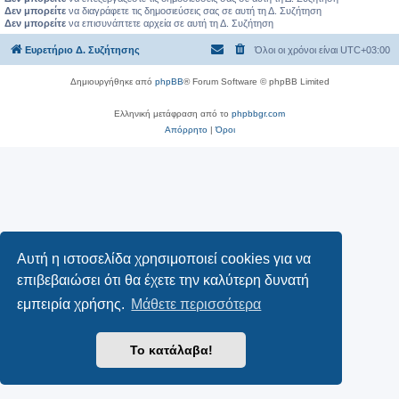
Δεν μπορείτε
να διαγράφετε τις δημοσιεύσεις σας σε αυτή τη Δ. Συζήτηση
Δεν μπορείτε
να επισυνάπτετε αρχεία σε αυτή τη Δ. Συζήτηση
Ευρετήριο Δ. Συζήτησης
Όλοι οι χρόνοι είναι
UTC+03:00
Δημιουργήθηκε από
phpBB
® Forum Software © phpBB Limited
Ελληνική μετάφραση από το
phpbbgr.com
Απόρρητο
|
Όροι
Αυτή η ιστοσελίδα χρησιμοποιεί cookies για να
επιβεβαιώσει ότι θα έχετε την καλύτερη δυνατή
εμπειρία χρήσης.
Μάθετε περισσότερα
Το κατάλαβα!