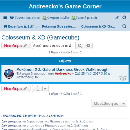
Andreecko's Game Corner
Συχνές ερωτήσεις
Κεντρική σελίδα
Σχετικά με εμάς
Α
Ευρετήριο Δ. Συζήτησης
Pokemon Side series, Spin-offs
Colosseum & XD (Gamecube)
ν
Colosseum & XD (Gamecube)
α
Αναζήτηση
Ειδική αναζήτηση
Νέο Θέμα
ζ
1 θέμα • Σελίδα
1
από
1
ή
Θέματα
τ
η
Pokémon XD: Gale of Darkness Greek Walkthrough
Τελευταία δημοσίευση από
Andreecko
«
Σάβ 25 Φεβ, 2017 3:20 am
σ
Απαντήσεις:
15
1
2
η
Νέο Θέμα
1 θέμα • Σελίδα
1
από
1
Μετάβαση σε
ΠΡΟΣΒΆΣΕΙΣ ΣΕ ΑΥΤΉ ΤΗ Δ. ΣΥΖΉΤΗΣΗ
Δεν μπορείτε
να δημοσιεύετε νέα θέματα σε αυτή τη Δ. Συζήτηση
Δεν μπορείτε
να απαντάτε σε θέματα σε αυτή τη Δ. Συζήτηση
Δεν μπορείτε
να επεξεργάζεστε τις δημοσιεύσεις σας σε αυτή τη Δ. Συζήτηση