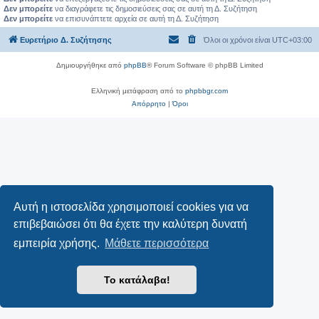
Δεν μπορείτε
να διαγράφετε τις δημοσιεύσεις σας σε αυτή τη Δ. Συζήτηση
Δεν μπορείτε
να επισυνάπτετε αρχεία σε αυτή τη Δ. Συζήτηση
Ευρετήριο Δ. Συζήτησης
Όλοι οι χρόνοι είναι
UTC+03:00
Δημιουργήθηκε από
phpBB
® Forum Software © phpBB Limited
Ελληνική μετάφραση από το
phpbbgr.com
Απόρρητο
|
Όροι
Αυτή η ιστοσελίδα χρησιμοποιεί cookies για να
επιβεβαιώσει ότι θα έχετε την καλύτερη δυνατή
εμπειρία χρήσης.
Μάθετε περισσότερα
Το κατάλαβα!