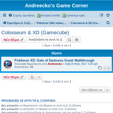
Andreecko's Game Corner
Συχνές ερωτήσεις
Κεντρική σελίδα
Σχετικά με εμάς
Α
Ευρετήριο Δ. Συζήτησης
Pokemon Side series, Spin-offs
Colosseum & XD (Gamecube)
ν
Colosseum & XD (Gamecube)
α
Αναζήτηση
Ειδική αναζήτηση
Νέο Θέμα
ζ
1 θέμα • Σελίδα
1
από
1
ή
Θέματα
τ
η
Pokémon XD: Gale of Darkness Greek Walkthrough
Τελευταία δημοσίευση από
Andreecko
«
Σάβ 25 Φεβ, 2017 3:20 am
σ
Απαντήσεις:
15
1
2
η
Νέο Θέμα
1 θέμα • Σελίδα
1
από
1
Μετάβαση σε
ΠΡΟΣΒΆΣΕΙΣ ΣΕ ΑΥΤΉ ΤΗ Δ. ΣΥΖΉΤΗΣΗ
Δεν μπορείτε
να δημοσιεύετε νέα θέματα σε αυτή τη Δ. Συζήτηση
Δεν μπορείτε
να απαντάτε σε θέματα σε αυτή τη Δ. Συζήτηση
Δεν μπορείτε
να επεξεργάζεστε τις δημοσιεύσεις σας σε αυτή τη Δ. Συζήτηση