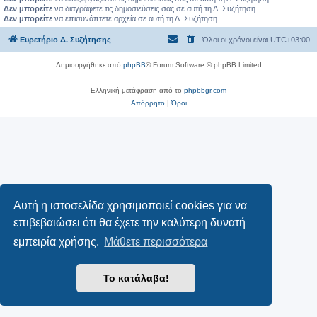
Δεν μπορείτε
να διαγράφετε τις δημοσιεύσεις σας σε αυτή τη Δ. Συζήτηση
Δεν μπορείτε
να επισυνάπτετε αρχεία σε αυτή τη Δ. Συζήτηση
Ευρετήριο Δ. Συζήτησης
Όλοι οι χρόνοι είναι
UTC+03:00
Δημιουργήθηκε από
phpBB
® Forum Software © phpBB Limited
Ελληνική μετάφραση από το
phpbbgr.com
Απόρρητο
|
Όροι
Αυτή η ιστοσελίδα χρησιμοποιεί cookies για να
επιβεβαιώσει ότι θα έχετε την καλύτερη δυνατή
εμπειρία χρήσης.
Μάθετε περισσότερα
Το κατάλαβα!