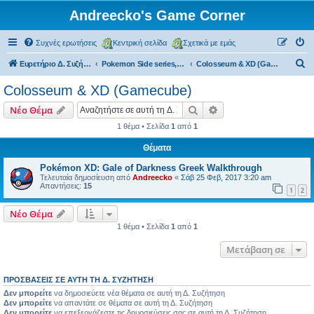
Andreecko's Game Corner
Συχνές ερωτήσεις
Κεντρική σελίδα
Σχετικά με εμάς
Α
Ευρετήριο Δ. Συζήτησης
Pokemon Side series, Spin-offs
Colosseum & XD (Gamecube)
ν
Colosseum & XD (Gamecube)
α
Αναζήτηση
Ειδική αναζήτηση
Νέο Θέμα
ζ
1 θέμα • Σελίδα
1
από
1
ή
Θέματα
τ
η
Pokémon XD: Gale of Darkness Greek Walkthrough
Τελευταία δημοσίευση από
Andreecko
«
Σάβ 25 Φεβ, 2017 3:20 am
σ
Απαντήσεις:
15
1
2
η
Νέο Θέμα
1 θέμα • Σελίδα
1
από
1
Μετάβαση σε
ΠΡΟΣΒΆΣΕΙΣ ΣΕ ΑΥΤΉ ΤΗ Δ. ΣΥΖΉΤΗΣΗ
Δεν μπορείτε
να δημοσιεύετε νέα θέματα σε αυτή τη Δ. Συζήτηση
Δεν μπορείτε
να απαντάτε σε θέματα σε αυτή τη Δ. Συζήτηση
Δεν μπορείτε
να επεξεργάζεστε τις δημοσιεύσεις σας σε αυτή τη Δ. Συζήτηση