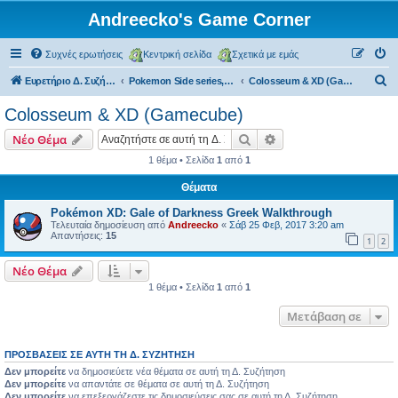
Andreecko's Game Corner
Συχνές ερωτήσεις
Κεντρική σελίδα
Σχετικά με εμάς
Α
Ευρετήριο Δ. Συζήτησης
Pokemon Side series, Spin-offs
Colosseum & XD (Gamecube)
ν
Colosseum & XD (Gamecube)
α
Αναζήτηση
Ειδική αναζήτηση
Νέο Θέμα
ζ
1 θέμα • Σελίδα
1
από
1
ή
Θέματα
τ
η
Pokémon XD: Gale of Darkness Greek Walkthrough
Τελευταία δημοσίευση από
Andreecko
«
Σάβ 25 Φεβ, 2017 3:20 am
σ
Απαντήσεις:
15
1
2
η
Νέο Θέμα
1 θέμα • Σελίδα
1
από
1
Μετάβαση σε
ΠΡΟΣΒΆΣΕΙΣ ΣΕ ΑΥΤΉ ΤΗ Δ. ΣΥΖΉΤΗΣΗ
Δεν μπορείτε
να δημοσιεύετε νέα θέματα σε αυτή τη Δ. Συζήτηση
Δεν μπορείτε
να απαντάτε σε θέματα σε αυτή τη Δ. Συζήτηση
Δεν μπορείτε
να επεξεργάζεστε τις δημοσιεύσεις σας σε αυτή τη Δ. Συζήτηση