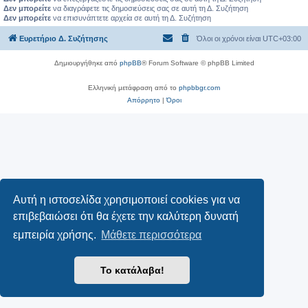
Δεν μπορείτε
να διαγράφετε τις δημοσιεύσεις σας σε αυτή τη Δ. Συζήτηση
Δεν μπορείτε
να επισυνάπτετε αρχεία σε αυτή τη Δ. Συζήτηση
Ευρετήριο Δ. Συζήτησης
Όλοι οι χρόνοι είναι
UTC+03:00
Δημιουργήθηκε από
phpBB
® Forum Software © phpBB Limited
Ελληνική μετάφραση από το
phpbbgr.com
Απόρρητο
|
Όροι
Αυτή η ιστοσελίδα χρησιμοποιεί cookies για να
επιβεβαιώσει ότι θα έχετε την καλύτερη δυνατή
εμπειρία χρήσης.
Μάθετε περισσότερα
Το κατάλαβα!