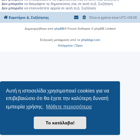
Δεν μπορείτε
να διαγράφετε τις δημοσιεύσεις σας σε αυτή τη Δ. Συζήτηση
Δεν μπορείτε
να επισυνάπτετε αρχεία σε αυτή τη Δ. Συζήτηση
Ευρετήριο Δ. Συζήτησης
Όλοι οι χρόνοι είναι
UTC+03:00
Δημιουργήθηκε από
phpBB
® Forum Software © phpBB Limited
Ελληνική μετάφραση από το
phpbbgr.com
Απόρρητο
|
Όροι
Αυτή η ιστοσελίδα χρησιμοποιεί cookies για να
επιβεβαιώσει ότι θα έχετε την καλύτερη δυνατή
εμπειρία χρήσης.
Μάθετε περισσότερα
Το κατάλαβα!