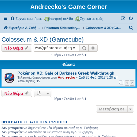
Andreecko's Game Corner
Συχνές ερωτήσεις
Κεντρική σελίδα
Σχετικά με εμάς
Α
Ευρετήριο Δ. Συζήτησης
Pokemon Side series, Spin-offs
Colosseum & XD (Gamecube)
ν
Colosseum & XD (Gamecube)
α
Αναζήτηση
Ειδική αναζήτηση
Νέο Θέμα
ζ
1 θέμα • Σελίδα
1
από
1
ή
Θέματα
τ
η
Pokémon XD: Gale of Darkness Greek Walkthrough
Τελευταία δημοσίευση από
Andreecko
«
Σάβ 25 Φεβ, 2017 3:20 am
σ
Απαντήσεις:
15
1
2
η
Νέο Θέμα
1 θέμα • Σελίδα
1
από
1
Μετάβαση σε
ΠΡΟΣΒΆΣΕΙΣ ΣΕ ΑΥΤΉ ΤΗ Δ. ΣΥΖΉΤΗΣΗ
Δεν μπορείτε
να δημοσιεύετε νέα θέματα σε αυτή τη Δ. Συζήτηση
Δεν μπορείτε
να απαντάτε σε θέματα σε αυτή τη Δ. Συζήτηση
Δεν μπορείτε
να επεξεργάζεστε τις δημοσιεύσεις σας σε αυτή τη Δ. Συζήτηση