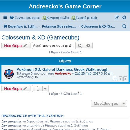
Andreecko's Game Corner
Συχνές ερωτήσεις
Κεντρική σελίδα
Σχετικά με εμάς
Α
Ευρετήριο Δ. Συζήτησης
Pokemon Side series, Spin-offs
Colosseum & XD (Gamecube)
ν
Colosseum & XD (Gamecube)
α
Αναζήτηση
Ειδική αναζήτηση
Νέο Θέμα
ζ
1 θέμα • Σελίδα
1
από
1
ή
Θέματα
τ
η
Pokémon XD: Gale of Darkness Greek Walkthrough
Τελευταία δημοσίευση από
Andreecko
«
Σάβ 25 Φεβ, 2017 3:20 am
σ
Απαντήσεις:
15
1
2
η
Νέο Θέμα
1 θέμα • Σελίδα
1
από
1
Μετάβαση σε
ΠΡΟΣΒΆΣΕΙΣ ΣΕ ΑΥΤΉ ΤΗ Δ. ΣΥΖΉΤΗΣΗ
Δεν μπορείτε
να δημοσιεύετε νέα θέματα σε αυτή τη Δ. Συζήτηση
Δεν μπορείτε
να απαντάτε σε θέματα σε αυτή τη Δ. Συζήτηση
Δεν μπορείτε
να επεξεργάζεστε τις δημοσιεύσεις σας σε αυτή τη Δ. Συζήτηση