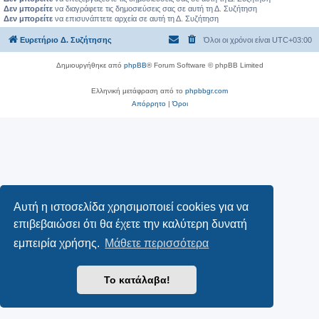
Δεν μπορείτε
να διαγράφετε τις δημοσιεύσεις σας σε αυτή τη Δ. Συζήτηση
Δεν μπορείτε
να επισυνάπτετε αρχεία σε αυτή τη Δ. Συζήτηση
Ευρετήριο Δ. Συζήτησης
Όλοι οι χρόνοι είναι
UTC+03:00
Δημιουργήθηκε από
phpBB
® Forum Software © phpBB Limited
Ελληνική μετάφραση από το
phpbbgr.com
Απόρρητο
|
Όροι
Αυτή η ιστοσελίδα χρησιμοποιεί cookies για να
επιβεβαιώσει ότι θα έχετε την καλύτερη δυνατή
εμπειρία χρήσης.
Μάθετε περισσότερα
Το κατάλαβα!