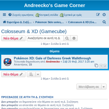
Andreecko's Game Corner
Συχνές ερωτήσεις
Κεντρική σελίδα
Σχετικά με εμάς
Α
Ευρετήριο Δ. Συζήτησης
Pokemon Side series, Spin-offs
Colosseum & XD (Gamecube)
ν
Colosseum & XD (Gamecube)
α
Αναζήτηση
Ειδική αναζήτηση
Νέο Θέμα
ζ
1 θέμα • Σελίδα
1
από
1
ή
Θέματα
τ
η
Pokémon XD: Gale of Darkness Greek Walkthrough
Τελευταία δημοσίευση από
Andreecko
«
Σάβ 25 Φεβ, 2017 3:20 am
σ
Απαντήσεις:
15
1
2
η
Νέο Θέμα
1 θέμα • Σελίδα
1
από
1
Μετάβαση σε
ΠΡΟΣΒΆΣΕΙΣ ΣΕ ΑΥΤΉ ΤΗ Δ. ΣΥΖΉΤΗΣΗ
Δεν μπορείτε
να δημοσιεύετε νέα θέματα σε αυτή τη Δ. Συζήτηση
Δεν μπορείτε
να απαντάτε σε θέματα σε αυτή τη Δ. Συζήτηση
Δεν μπορείτε
να επεξεργάζεστε τις δημοσιεύσεις σας σε αυτή τη Δ. Συζήτηση