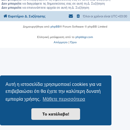
Δεν μπορείτε
να διαγράφετε τις δημοσιεύσεις σας σε αυτή τη Δ. Συζήτηση
Δεν μπορείτε
να επισυνάπτετε αρχεία σε αυτή τη Δ. Συζήτηση
Ευρετήριο Δ. Συζήτησης
Όλοι οι χρόνοι είναι
UTC+03:00
Δημιουργήθηκε από
phpBB
® Forum Software © phpBB Limited
Ελληνική μετάφραση από το
phpbbgr.com
Απόρρητο
|
Όροι
Αυτή η ιστοσελίδα χρησιμοποιεί cookies για να
επιβεβαιώσει ότι θα έχετε την καλύτερη δυνατή
εμπειρία χρήσης.
Μάθετε περισσότερα
Το κατάλαβα!