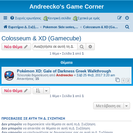
Andreecko's Game Corner
Συχνές ερωτήσεις
Κεντρική σελίδα
Σχετικά με εμάς
Α
Ευρετήριο Δ. Συζήτησης
Pokemon Side series, Spin-offs
Colosseum & XD (Gamecube)
ν
Colosseum & XD (Gamecube)
α
Αναζήτηση
Ειδική αναζήτηση
Νέο Θέμα
ζ
1 θέμα • Σελίδα
1
από
1
ή
Θέματα
τ
η
Pokémon XD: Gale of Darkness Greek Walkthrough
Τελευταία δημοσίευση από
Andreecko
«
Σάβ 25 Φεβ, 2017 3:20 am
σ
Απαντήσεις:
15
1
2
η
Νέο Θέμα
1 θέμα • Σελίδα
1
από
1
Μετάβαση σε
ΠΡΟΣΒΆΣΕΙΣ ΣΕ ΑΥΤΉ ΤΗ Δ. ΣΥΖΉΤΗΣΗ
Δεν μπορείτε
να δημοσιεύετε νέα θέματα σε αυτή τη Δ. Συζήτηση
Δεν μπορείτε
να απαντάτε σε θέματα σε αυτή τη Δ. Συζήτηση
Δεν μπορείτε
να επεξεργάζεστε τις δημοσιεύσεις σας σε αυτή τη Δ. Συζήτηση