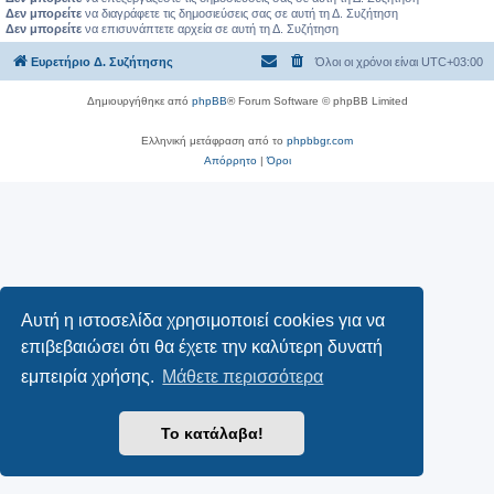
Δεν μπορείτε
να διαγράφετε τις δημοσιεύσεις σας σε αυτή τη Δ. Συζήτηση
Δεν μπορείτε
να επισυνάπτετε αρχεία σε αυτή τη Δ. Συζήτηση
Ευρετήριο Δ. Συζήτησης
Όλοι οι χρόνοι είναι
UTC+03:00
Δημιουργήθηκε από
phpBB
® Forum Software © phpBB Limited
Ελληνική μετάφραση από το
phpbbgr.com
Απόρρητο
|
Όροι
Αυτή η ιστοσελίδα χρησιμοποιεί cookies για να
επιβεβαιώσει ότι θα έχετε την καλύτερη δυνατή
εμπειρία χρήσης.
Μάθετε περισσότερα
Το κατάλαβα!