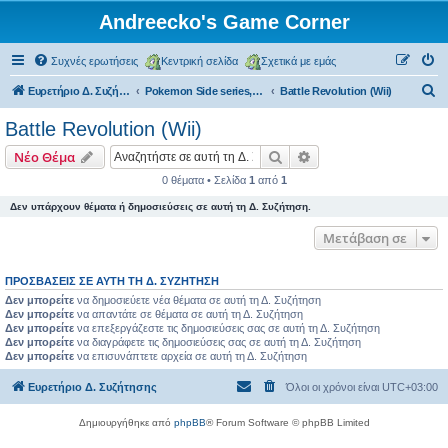
Andreecko's Game Corner
Συχνές ερωτήσεις
Κεντρική σελίδα
Σχετικά με εμάς
Α
Ευρετήριο Δ. Συζήτησης
Pokemon Side series, Spin-offs
Battle Revolution (Wii)
ν
Battle Revolution (Wii)
α
Αναζήτηση
Ειδική αναζήτηση
Νέο Θέμα
ζ
0 θέματα • Σελίδα
1
από
1
ή
Δεν υπάρχουν θέματα ή δημοσιεύσεις σε αυτή τη Δ. Συζήτηση.
τ
η
Μετάβαση σε
σ
ΠΡΟΣΒΆΣΕΙΣ ΣΕ ΑΥΤΉ ΤΗ Δ. ΣΥΖΉΤΗΣΗ
η
Δεν μπορείτε
να δημοσιεύετε νέα θέματα σε αυτή τη Δ. Συζήτηση
Δεν μπορείτε
να απαντάτε σε θέματα σε αυτή τη Δ. Συζήτηση
Δεν μπορείτε
να επεξεργάζεστε τις δημοσιεύσεις σας σε αυτή τη Δ. Συζήτηση
Δεν μπορείτε
να διαγράφετε τις δημοσιεύσεις σας σε αυτή τη Δ. Συζήτηση
Δεν μπορείτε
να επισυνάπτετε αρχεία σε αυτή τη Δ. Συζήτηση
Ευρετήριο Δ. Συζήτησης
Όλοι οι χρόνοι είναι
UTC+03:00
Δημιουργήθηκε από
phpBB
® Forum Software © phpBB Limited