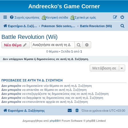
Andreecko's Game Corner
Συχνές ερωτήσεις
Κεντρική σελίδα
Σχετικά με εμάς
Α
Ευρετήριο Δ. Συζήτησης
Pokemon Side series, Spin-offs
Battle Revolution (Wii)
ν
Battle Revolution (Wii)
α
Αναζήτηση
Ειδική αναζήτηση
Νέο Θέμα
ζ
0 θέματα • Σελίδα
1
από
1
ή
Δεν υπάρχουν θέματα ή δημοσιεύσεις σε αυτή τη Δ. Συζήτηση.
τ
η
Μετάβαση σε
σ
ΠΡΟΣΒΆΣΕΙΣ ΣΕ ΑΥΤΉ ΤΗ Δ. ΣΥΖΉΤΗΣΗ
η
Δεν μπορείτε
να δημοσιεύετε νέα θέματα σε αυτή τη Δ. Συζήτηση
Δεν μπορείτε
να απαντάτε σε θέματα σε αυτή τη Δ. Συζήτηση
Δεν μπορείτε
να επεξεργάζεστε τις δημοσιεύσεις σας σε αυτή τη Δ. Συζήτηση
Δεν μπορείτε
να διαγράφετε τις δημοσιεύσεις σας σε αυτή τη Δ. Συζήτηση
Δεν μπορείτε
να επισυνάπτετε αρχεία σε αυτή τη Δ. Συζήτηση
Ευρετήριο Δ. Συζήτησης
Όλοι οι χρόνοι είναι
UTC+03:00
Δημιουργήθηκε από
phpBB
® Forum Software © phpBB Limited