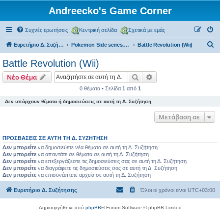
Andreecko's Game Corner
Συχνές ερωτήσεις
Κεντρική σελίδα
Σχετικά με εμάς
Α
Ευρετήριο Δ. Συζήτησης
Pokemon Side series, Spin-offs
Battle Revolution (Wii)
ν
Battle Revolution (Wii)
α
Αναζήτηση
Ειδική αναζήτηση
Νέο Θέμα
ζ
0 θέματα • Σελίδα
1
από
1
ή
Δεν υπάρχουν θέματα ή δημοσιεύσεις σε αυτή τη Δ. Συζήτηση.
τ
η
Μετάβαση σε
σ
ΠΡΟΣΒΆΣΕΙΣ ΣΕ ΑΥΤΉ ΤΗ Δ. ΣΥΖΉΤΗΣΗ
η
Δεν μπορείτε
να δημοσιεύετε νέα θέματα σε αυτή τη Δ. Συζήτηση
Δεν μπορείτε
να απαντάτε σε θέματα σε αυτή τη Δ. Συζήτηση
Δεν μπορείτε
να επεξεργάζεστε τις δημοσιεύσεις σας σε αυτή τη Δ. Συζήτηση
Δεν μπορείτε
να διαγράφετε τις δημοσιεύσεις σας σε αυτή τη Δ. Συζήτηση
Δεν μπορείτε
να επισυνάπτετε αρχεία σε αυτή τη Δ. Συζήτηση
Ευρετήριο Δ. Συζήτησης
Όλοι οι χρόνοι είναι
UTC+03:00
Δημιουργήθηκε από
phpBB
® Forum Software © phpBB Limited