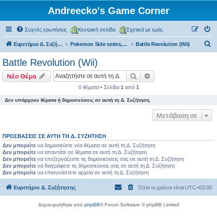
Andreecko's Game Corner
Συχνές ερωτήσεις
Κεντρική σελίδα
Σχετικά με εμάς
Α
Ευρετήριο Δ. Συζήτησης
Pokemon Side series, Spin-offs
Battle Revolution (Wii)
ν
Battle Revolution (Wii)
α
Αναζήτηση
Ειδική αναζήτηση
Νέο Θέμα
ζ
0 θέματα • Σελίδα
1
από
1
ή
Δεν υπάρχουν θέματα ή δημοσιεύσεις σε αυτή τη Δ. Συζήτηση.
τ
η
Μετάβαση σε
σ
ΠΡΟΣΒΆΣΕΙΣ ΣΕ ΑΥΤΉ ΤΗ Δ. ΣΥΖΉΤΗΣΗ
η
Δεν μπορείτε
να δημοσιεύετε νέα θέματα σε αυτή τη Δ. Συζήτηση
Δεν μπορείτε
να απαντάτε σε θέματα σε αυτή τη Δ. Συζήτηση
Δεν μπορείτε
να επεξεργάζεστε τις δημοσιεύσεις σας σε αυτή τη Δ. Συζήτηση
Δεν μπορείτε
να διαγράφετε τις δημοσιεύσεις σας σε αυτή τη Δ. Συζήτηση
Δεν μπορείτε
να επισυνάπτετε αρχεία σε αυτή τη Δ. Συζήτηση
Ευρετήριο Δ. Συζήτησης
Όλοι οι χρόνοι είναι
UTC+03:00
Δημιουργήθηκε από
phpBB
® Forum Software © phpBB Limited