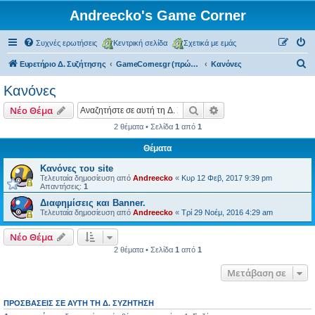
Andreecko's Game Corner
Συχνές ερωτήσεις
Κεντρική σελίδα
Σχετικά με εμάς
Α
Ευρετήριο Δ. Συζήτησης
GameCorner.gr (πρώην Greek Pokemon)
Κανόνες
ν
Κανόνες
α
Αναζήτηση
Ειδική αναζήτηση
Νέο Θέμα
ζ
2 θέματα • Σελίδα
1
από
1
ή
Θέματα
τ
η
Κανόνες του site
Τελευταία δημοσίευση από
Andreecko
«
Κυρ 12 Φεβ, 2017 9:39 pm
σ
Απαντήσεις:
1
η
Διαφημίσεις και Banner.
Τελευταία δημοσίευση από
Andreecko
«
Τρί 29 Νοέμ, 2016 4:29 am
Νέο Θέμα
2 θέματα • Σελίδα
1
από
1
Μετάβαση σε
ΠΡΟΣΒΆΣΕΙΣ ΣΕ ΑΥΤΉ ΤΗ Δ. ΣΥΖΉΤΗΣΗ