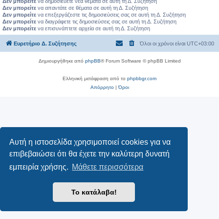
Δεν μπορείτε
να δημοσιεύετε νέα θέματα σε αυτή τη Δ. Συζήτηση
Δεν μπορείτε
να απαντάτε σε θέματα σε αυτή τη Δ. Συζήτηση
Δεν μπορείτε
να επεξεργάζεστε τις δημοσιεύσεις σας σε αυτή τη Δ. Συζήτηση
Δεν μπορείτε
να διαγράφετε τις δημοσιεύσεις σας σε αυτή τη Δ. Συζήτηση
Δεν μπορείτε
να επισυνάπτετε αρχεία σε αυτή τη Δ. Συζήτηση
Ευρετήριο Δ. Συζήτησης
Όλοι οι χρόνοι είναι
UTC+03:00
Δημιουργήθηκε από
phpBB
® Forum Software © phpBB Limited
Ελληνική μετάφραση από το
phpbbgr.com
Απόρρητο
|
Όροι
Αυτή η ιστοσελίδα χρησιμοποιεί cookies για να
επιβεβαιώσει ότι θα έχετε την καλύτερη δυνατή
εμπειρία χρήσης.
Μάθετε περισσότερα
Το κατάλαβα!