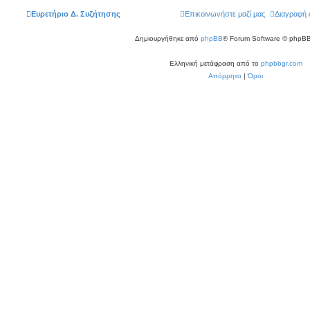
Ευρετήριο Δ. Συζήτησης
Επικοινωνήστε μαζί μας
Διαγραφή 
Δημιουργήθηκε από
phpBB
® Forum Software © phpBB
Ελληνική μετάφραση από το
phpbbgr.com
Απόρρητο
|
Όροι