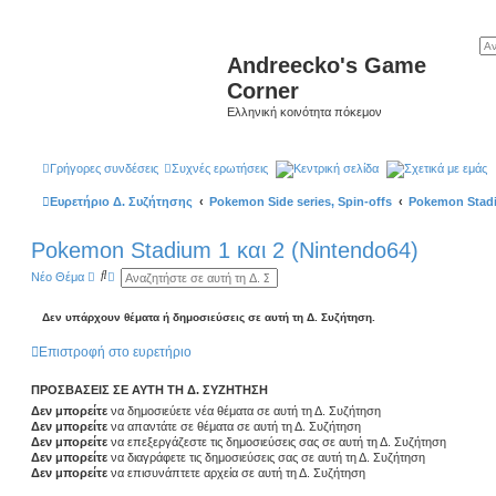
Andreecko's Game
Corner
Ελληνική κοινότητα πόκεμον
Γρήγορες συνδέσεις
Συχνές ερωτήσεις
Κεντρική σελίδα
Σχετικά με εμάς
Ευρετήριο Δ. Συζήτησης
Pokemon Side series, Spin-offs
Pokemon Stadi
Pokemon Stadium 1 και 2 (Nintendo64)
Α
Ε
Νέο Θέμα
ν
ι
α
δ
ζ
ι
Δεν υπάρχουν θέματα ή δημοσιεύσεις σε αυτή τη Δ. Συζήτηση.
ή
κ
τ
ή
Επιστροφή στο ευρετήριο
η
α
σ
ν
η
α
ΠΡΟΣΒΆΣΕΙΣ ΣΕ ΑΥΤΉ ΤΗ Δ. ΣΥΖΉΤΗΣΗ
ζ
ή
Δεν μπορείτε
να δημοσιεύετε νέα θέματα σε αυτή τη Δ. Συζήτηση
τ
Δεν μπορείτε
να απαντάτε σε θέματα σε αυτή τη Δ. Συζήτηση
η
Δεν μπορείτε
να επεξεργάζεστε τις δημοσιεύσεις σας σε αυτή τη Δ. Συζήτηση
σ
Δεν μπορείτε
να διαγράφετε τις δημοσιεύσεις σας σε αυτή τη Δ. Συζήτηση
η
Δεν μπορείτε
να επισυνάπτετε αρχεία σε αυτή τη Δ. Συζήτηση