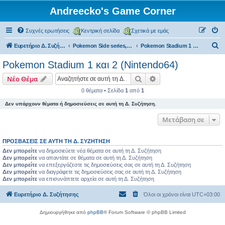
Andreecko's Game Corner
Συχνές ερωτήσεις
Κεντρική σελίδα
Σχετικά με εμάς
Α
Ευρετήριο Δ. Συζήτησης
Pokemon Side series, Spin-offs
Pokemon Stadium 1 και 2 (Nintendo64)
ν
Pokemon Stadium 1 και 2 (Nintendo64)
α
Αναζήτηση
Ειδική αναζήτηση
Νέο Θέμα
ζ
0 θέματα • Σελίδα
1
από
1
ή
Δεν υπάρχουν θέματα ή δημοσιεύσεις σε αυτή τη Δ. Συζήτηση.
τ
η
Μετάβαση σε
σ
ΠΡΟΣΒΆΣΕΙΣ ΣΕ ΑΥΤΉ ΤΗ Δ. ΣΥΖΉΤΗΣΗ
η
Δεν μπορείτε
να δημοσιεύετε νέα θέματα σε αυτή τη Δ. Συζήτηση
Δεν μπορείτε
να απαντάτε σε θέματα σε αυτή τη Δ. Συζήτηση
Δεν μπορείτε
να επεξεργάζεστε τις δημοσιεύσεις σας σε αυτή τη Δ. Συζήτηση
Δεν μπορείτε
να διαγράφετε τις δημοσιεύσεις σας σε αυτή τη Δ. Συζήτηση
Δεν μπορείτε
να επισυνάπτετε αρχεία σε αυτή τη Δ. Συζήτηση
Ευρετήριο Δ. Συζήτησης
Όλοι οι χρόνοι είναι
UTC+03:00
Δημιουργήθηκε από
phpBB
® Forum Software © phpBB Limited