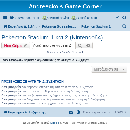
Andreecko's Game Corner
Συχνές ερωτήσεις
Κεντρική σελίδα
Σχετικά με εμάς
Α
Ευρετήριο Δ. Συζήτησης
Pokemon Side series, Spin-offs
Pokemon Stadium 1 και 2 (Nintendo64)
ν
Pokemon Stadium 1 και 2 (Nintendo64)
α
Αναζήτηση
Ειδική αναζήτηση
Νέο Θέμα
ζ
0 θέματα • Σελίδα
1
από
1
ή
Δεν υπάρχουν θέματα ή δημοσιεύσεις σε αυτή τη Δ. Συζήτηση.
τ
η
Μετάβαση σε
σ
ΠΡΟΣΒΆΣΕΙΣ ΣΕ ΑΥΤΉ ΤΗ Δ. ΣΥΖΉΤΗΣΗ
η
Δεν μπορείτε
να δημοσιεύετε νέα θέματα σε αυτή τη Δ. Συζήτηση
Δεν μπορείτε
να απαντάτε σε θέματα σε αυτή τη Δ. Συζήτηση
Δεν μπορείτε
να επεξεργάζεστε τις δημοσιεύσεις σας σε αυτή τη Δ. Συζήτηση
Δεν μπορείτε
να διαγράφετε τις δημοσιεύσεις σας σε αυτή τη Δ. Συζήτηση
Δεν μπορείτε
να επισυνάπτετε αρχεία σε αυτή τη Δ. Συζήτηση
Ευρετήριο Δ. Συζήτησης
Όλοι οι χρόνοι είναι
UTC+03:00
Δημιουργήθηκε από
phpBB
® Forum Software © phpBB Limited