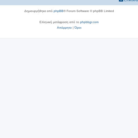
Επικοινω
Δημιουργήθηκε από
phpBB
® Forum Software © phpBB Limited
Ελληνική μετάφραση από το
phpbbgr.com
Απόρρητο
|
Όροι