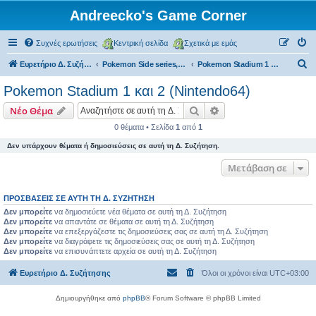
Andreecko's Game Corner
Συχνές ερωτήσεις
Κεντρική σελίδα
Σχετικά με εμάς
Α
Ευρετήριο Δ. Συζήτησης
Pokemon Side series, Spin-offs
Pokemon Stadium 1 και 2 (Nintendo64)
ν
Pokemon Stadium 1 και 2 (Nintendo64)
α
Αναζήτηση
Ειδική αναζήτηση
Νέο Θέμα
ζ
0 θέματα • Σελίδα
1
από
1
ή
Δεν υπάρχουν θέματα ή δημοσιεύσεις σε αυτή τη Δ. Συζήτηση.
τ
η
Μετάβαση σε
σ
ΠΡΟΣΒΆΣΕΙΣ ΣΕ ΑΥΤΉ ΤΗ Δ. ΣΥΖΉΤΗΣΗ
η
Δεν μπορείτε
να δημοσιεύετε νέα θέματα σε αυτή τη Δ. Συζήτηση
Δεν μπορείτε
να απαντάτε σε θέματα σε αυτή τη Δ. Συζήτηση
Δεν μπορείτε
να επεξεργάζεστε τις δημοσιεύσεις σας σε αυτή τη Δ. Συζήτηση
Δεν μπορείτε
να διαγράφετε τις δημοσιεύσεις σας σε αυτή τη Δ. Συζήτηση
Δεν μπορείτε
να επισυνάπτετε αρχεία σε αυτή τη Δ. Συζήτηση
Ευρετήριο Δ. Συζήτησης
Όλοι οι χρόνοι είναι
UTC+03:00
Δημιουργήθηκε από
phpBB
® Forum Software © phpBB Limited