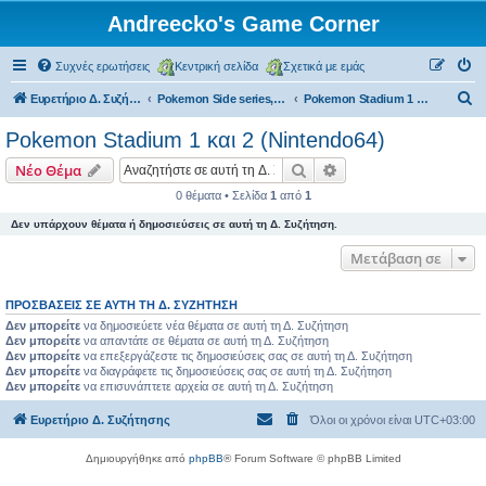
Andreecko's Game Corner
Συχνές ερωτήσεις
Κεντρική σελίδα
Σχετικά με εμάς
Α
Ευρετήριο Δ. Συζήτησης
Pokemon Side series, Spin-offs
Pokemon Stadium 1 και 2 (Nintendo64)
ν
Pokemon Stadium 1 και 2 (Nintendo64)
α
Αναζήτηση
Ειδική αναζήτηση
Νέο Θέμα
ζ
0 θέματα • Σελίδα
1
από
1
ή
Δεν υπάρχουν θέματα ή δημοσιεύσεις σε αυτή τη Δ. Συζήτηση.
τ
η
Μετάβαση σε
σ
ΠΡΟΣΒΆΣΕΙΣ ΣΕ ΑΥΤΉ ΤΗ Δ. ΣΥΖΉΤΗΣΗ
η
Δεν μπορείτε
να δημοσιεύετε νέα θέματα σε αυτή τη Δ. Συζήτηση
Δεν μπορείτε
να απαντάτε σε θέματα σε αυτή τη Δ. Συζήτηση
Δεν μπορείτε
να επεξεργάζεστε τις δημοσιεύσεις σας σε αυτή τη Δ. Συζήτηση
Δεν μπορείτε
να διαγράφετε τις δημοσιεύσεις σας σε αυτή τη Δ. Συζήτηση
Δεν μπορείτε
να επισυνάπτετε αρχεία σε αυτή τη Δ. Συζήτηση
Ευρετήριο Δ. Συζήτησης
Όλοι οι χρόνοι είναι
UTC+03:00
Δημιουργήθηκε από
phpBB
® Forum Software © phpBB Limited