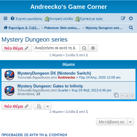
Andreecko's Game Corner
Συχνές ερωτήσεις
Κεντρική σελίδα
Σχετικά με εμάς
Α
Ευρετήριο Δ. Συζήτησης
Pokemon Side series, Spin-offs
Mystery Dungeon series
ν
Mystery Dungeon series
α
Αναζήτηση
Ειδική αναζήτηση
Νέο Θέμα
ζ
2 θέματα • Σελίδα
1
από
1
ή
Θέματα
τ
η
MysteryDungeon DX (Nintendo Switch)
Τελευταία δημοσίευση από
Andreecko
«
Παρ 24 Απρ, 2020 12:09 am
σ
Mystery Dungeon: Gates to Infinity
η
Τελευταία δημοσίευση από
Scarlet
«
Κυρ 24 Φεβ, 2013 6:46 pm
Απαντήσεις:
23
1
2
3
Νέο Θέμα
2 θέματα • Σελίδα
1
από
1
Μετάβαση σε
ΠΡΟΣΒΆΣΕΙΣ ΣΕ ΑΥΤΉ ΤΗ Δ. ΣΥΖΉΤΗΣΗ