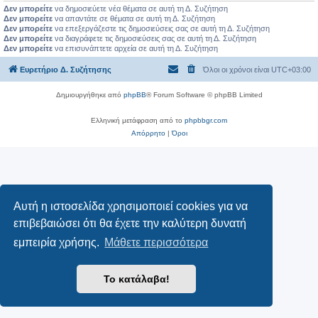
Δεν μπορείτε
να δημοσιεύετε νέα θέματα σε αυτή τη Δ. Συζήτηση
Δεν μπορείτε
να απαντάτε σε θέματα σε αυτή τη Δ. Συζήτηση
Δεν μπορείτε
να επεξεργάζεστε τις δημοσιεύσεις σας σε αυτή τη Δ. Συζήτηση
Δεν μπορείτε
να διαγράφετε τις δημοσιεύσεις σας σε αυτή τη Δ. Συζήτηση
Δεν μπορείτε
να επισυνάπτετε αρχεία σε αυτή τη Δ. Συζήτηση
Ευρετήριο Δ. Συζήτησης
Όλοι οι χρόνοι είναι
UTC+03:00
Δημιουργήθηκε από
phpBB
® Forum Software © phpBB Limited
Ελληνική μετάφραση από το
phpbbgr.com
Απόρρητο
|
Όροι
Αυτή η ιστοσελίδα χρησιμοποιεί cookies για να
επιβεβαιώσει ότι θα έχετε την καλύτερη δυνατή
εμπειρία χρήσης.
Μάθετε περισσότερα
Το κατάλαβα!