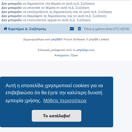
Δεν μπορείτε
να δημοσιεύετε νέα θέματα σε αυτή τη Δ. Συζήτηση
Δεν μπορείτε
να απαντάτε σε θέματα σε αυτή τη Δ. Συζήτηση
Δεν μπορείτε
να επεξεργάζεστε τις δημοσιεύσεις σας σε αυτή τη Δ. Συζήτηση
Δεν μπορείτε
να διαγράφετε τις δημοσιεύσεις σας σε αυτή τη Δ. Συζήτηση
Δεν μπορείτε
να επισυνάπτετε αρχεία σε αυτή τη Δ. Συζήτηση
Ευρετήριο Δ. Συζήτησης
Όλοι οι χρόνοι είναι
UTC+03:00
Δημιουργήθηκε από
phpBB
® Forum Software © phpBB Limited
Ελληνική μετάφραση από το
phpbbgr.com
Απόρρητο
|
Όροι
Αυτή η ιστοσελίδα χρησιμοποιεί cookies για να
επιβεβαιώσει ότι θα έχετε την καλύτερη δυνατή
εμπειρία χρήσης.
Μάθετε περισσότερα
Το κατάλαβα!