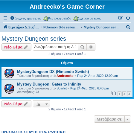
Andreecko's Game Corner
Συχνές ερωτήσεις
Κεντρική σελίδα
Σχετικά με εμάς
Α
Ευρετήριο Δ. Συζήτησης
Pokemon Side series, Spin-offs
Mystery Dungeon series
ν
Mystery Dungeon series
α
Αναζήτηση
Ειδική αναζήτηση
Νέο Θέμα
ζ
2 θέματα • Σελίδα
1
από
1
ή
Θέματα
τ
η
MysteryDungeon DX (Nintendo Switch)
Τελευταία δημοσίευση από
Andreecko
«
Παρ 24 Απρ, 2020 12:09 am
σ
Mystery Dungeon: Gates to Infinity
η
Τελευταία δημοσίευση από
Scarlet
«
Κυρ 24 Φεβ, 2013 6:46 pm
Απαντήσεις:
23
1
2
3
Νέο Θέμα
2 θέματα • Σελίδα
1
από
1
Μετάβαση σε
ΠΡΟΣΒΆΣΕΙΣ ΣΕ ΑΥΤΉ ΤΗ Δ. ΣΥΖΉΤΗΣΗ