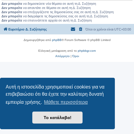
Δεν μπορείτε
να δημοσιεύετε νέα θέματα σε αυτή τη Δ. Συζήτηση
Δεν μπορείτε
να απαντάτε σε θέματα σε αυτή τη Δ. Συζήτηση
Δεν μπορείτε
να επεξεργάζεστε τις δημοσιεύσεις σας σε αυτή τη Δ. Συζήτηση
Δεν μπορείτε
να διαγράφετε τις δημοσιεύσεις σας σε αυτή τη Δ. Συζήτηση
Δεν μπορείτε
να επισυνάπτετε αρχεία σε αυτή τη Δ. Συζήτηση
Ευρετήριο Δ. Συζήτησης
Όλοι οι χρόνοι είναι
UTC+03:00
Δημιουργήθηκε από
phpBB
® Forum Software © phpBB Limited
Ελληνική μετάφραση από το
phpbbgr.com
Απόρρητο
|
Όροι
Αυτή η ιστοσελίδα χρησιμοποιεί cookies για να
επιβεβαιώσει ότι θα έχετε την καλύτερη δυνατή
εμπειρία χρήσης.
Μάθετε περισσότερα
Το κατάλαβα!