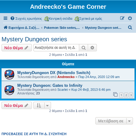
Andreecko's Game Corner
Συχνές ερωτήσεις
Κεντρική σελίδα
Σχετικά με εμάς
Α
Ευρετήριο Δ. Συζήτησης
Pokemon Side series, Spin-offs
Mystery Dungeon series
ν
Mystery Dungeon series
α
Αναζήτηση
Ειδική αναζήτηση
Νέο Θέμα
ζ
2 θέματα • Σελίδα
1
από
1
ή
Θέματα
τ
η
MysteryDungeon DX (Nintendo Switch)
Τελευταία δημοσίευση από
Andreecko
«
Παρ 24 Απρ, 2020 12:09 am
σ
Mystery Dungeon: Gates to Infinity
η
Τελευταία δημοσίευση από
Scarlet
«
Κυρ 24 Φεβ, 2013 6:46 pm
Απαντήσεις:
23
1
2
3
Νέο Θέμα
2 θέματα • Σελίδα
1
από
1
Μετάβαση σε
ΠΡΟΣΒΆΣΕΙΣ ΣΕ ΑΥΤΉ ΤΗ Δ. ΣΥΖΉΤΗΣΗ