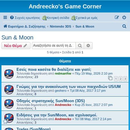
Andreecko's Game Corner
Συχνές ερωτήσεις
Κεντρική σελίδα
Σχετικά με εμάς
Α
Ευρετήριο Δ. Συζήτησης
Nintendo 3DS
Sun & Moon
ν
Sun & Moon
α
Αναζήτηση
Ειδική αναζήτηση
Νέο Θέμα
ζ
5 θέματα • Σελίδα
1
από
1
ή
Θέματα
τ
η
Εσείς ποια κασέτα θα διαλέξετε και γιατί;
Τελευταία δημοσίευση από
redmanftw
«
Πέμ 19 Μαρ, 2026 2:10 pm
σ
Απαντήσεις:
23
1
2
3
η
Γνώμες για την ανακοίνωση των νεων παιχνιδιών US/UM
Τελευταία δημοσίευση από
geohero
«
Τρί 08 Αύγ, 2017 3:17 pm
Απαντήσεις:
8
Οδηγός στρατηγικής Sun/Moon (3DS)
Τελευταία δημοσίευση από
Andreecko
«
Κυρ 25 Ιουν, 2017 2:07 pm
Απαντήσεις:
1
Ειδήσεις για την Sun/Moon, και σχολιασμοί.
Τελευταία δημοσίευση από
Andreecko
«
Τετ 08 Μαρ, 2017 2:14 pm
Απαντήσεις:
3
Trades (Sun/Moon)