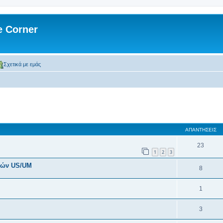
 Corner
Σχετικά με εμάς
 αναζήτηση
ΑΠΑΝΤΉΣΕΙΣ
23
1
2
3
διών US/UM
8
1
3