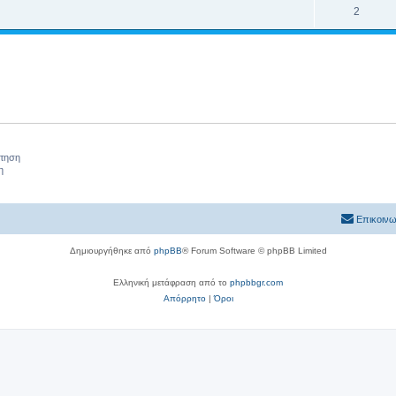
2
ήτηση
η
Επικοινω
Δημιουργήθηκε από
phpBB
® Forum Software © phpBB Limited
Ελληνική μετάφραση από το
phpbbgr.com
Απόρρητο
|
Όροι