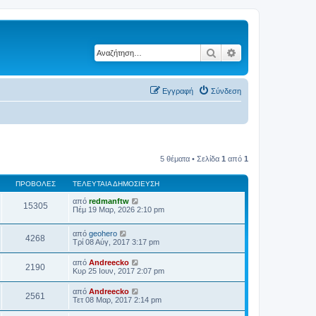
Αναζήτηση
Ειδική αναζήτηση
Εγγραφή
Σύνδεση
5 θέματα • Σελίδα
1
από
1
ΠΡΟΒΟΛΈΣ
ΤΕΛΕΥΤΑΊΑ ΔΗΜΟΣΊΕΥΣΗ
από
redmanftw
15305
Πέμ 19 Μαρ, 2026 2:10 pm
από
geohero
4268
Τρί 08 Αύγ, 2017 3:17 pm
από
Andreecko
2190
Κυρ 25 Ιουν, 2017 2:07 pm
από
Andreecko
2561
Τετ 08 Μαρ, 2017 2:14 pm