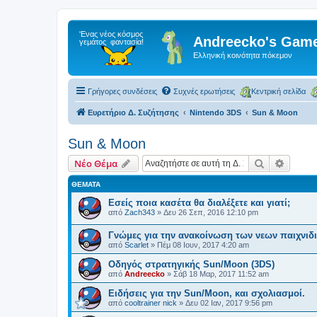
Andreecko's Game
Ελληνική κοινότητα πόκεμον
Γρήγορες συνδέσεις
Συχνές ερωτήσεις
Κεντρική σελίδα
Ευρετήριο Δ. Συζήτησης
Nintendo 3DS
Sun & Moon
Sun & Moon
Αναζήτηση
Ειδική
Νέο Θέμα
ΘΈΜΑΤΑ
Εσείς ποια κασέτα θα διαλέξετε και γιατί;
από
Zach343
»
Δευ 26 Σεπ, 2016 12:10 pm
Γνώμες για την ανακοίνωση των νεων παιχνι
από
Scarlet
»
Πέμ 08 Ιουν, 2017 4:20 am
Οδηγός στρατηγικής Sun/Moon (3DS)
από
Andreecko
»
Σάβ 18 Μαρ, 2017 11:52 am
Ειδήσεις για την Sun/Moon, και σχολιασμοί.
από
cooltrainer nick
»
Δευ 02 Ιαν, 2017 9:56 pm