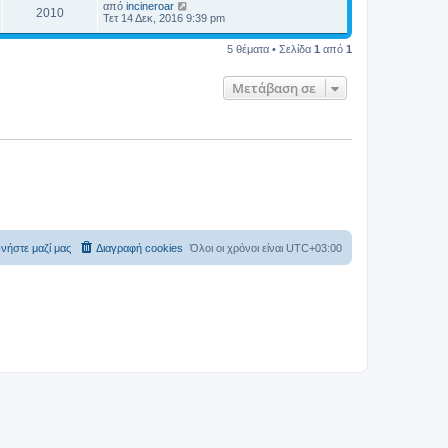
από
incineroar
2010
Τετ 14 Δεκ, 2016 9:39 pm
5 θέματα • Σελίδα
1
από
1
Μετάβαση σε
νήστε μαζί μας
Διαγραφή cookies
Όλοι οι χρόνοι είναι
UTC+03:00