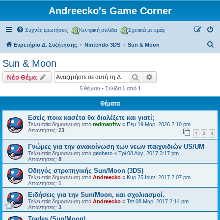
Andreecko's Game Corner
Συχνές ερωτήσεις
Κεντρική σελίδα
Σχετικά με εμάς
Α
Ευρετήριο Δ. Συζήτησης
Nintendo 3DS
Sun & Moon
ν
Sun & Moon
α
Αναζήτηση
Ειδική αναζήτηση
Νέο Θέμα
ζ
5 θέματα • Σελίδα
1
από
1
ή
Θέματα
τ
η
Εσείς ποια κασέτα θα διαλέξετε και γιατί;
Τελευταία δημοσίευση από
redmanftw
«
Πέμ 19 Μαρ, 2026 2:10 pm
σ
Απαντήσεις:
23
1
2
3
η
Γνώμες για την ανακοίνωση των νεων παιχνιδιών US/UM
Τελευταία δημοσίευση από
geohero
«
Τρί 08 Αύγ, 2017 3:17 pm
Απαντήσεις:
8
Οδηγός στρατηγικής Sun/Moon (3DS)
Τελευταία δημοσίευση από
Andreecko
«
Κυρ 25 Ιουν, 2017 2:07 pm
Απαντήσεις:
1
Ειδήσεις για την Sun/Moon, και σχολιασμοί.
Τελευταία δημοσίευση από
Andreecko
«
Τετ 08 Μαρ, 2017 2:14 pm
Απαντήσεις:
3
Trades (Sun/Moon)