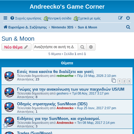
Andreecko's Game Corner
Συχνές ερωτήσεις
Κεντρική σελίδα
Σχετικά με εμάς
Α
Ευρετήριο Δ. Συζήτησης
Nintendo 3DS
Sun & Moon
ν
Sun & Moon
α
Αναζήτηση
Ειδική αναζήτηση
Νέο Θέμα
ζ
5 θέματα • Σελίδα
1
από
1
ή
Θέματα
τ
η
Εσείς ποια κασέτα θα διαλέξετε και γιατί;
Τελευταία δημοσίευση από
redmanftw
«
Πέμ 19 Μαρ, 2026 2:10 pm
σ
Απαντήσεις:
23
1
2
3
η
Γνώμες για την ανακοίνωση των νεων παιχνιδιών US/UM
Τελευταία δημοσίευση από
geohero
«
Τρί 08 Αύγ, 2017 3:17 pm
Απαντήσεις:
8
Οδηγός στρατηγικής Sun/Moon (3DS)
Τελευταία δημοσίευση από
Andreecko
«
Κυρ 25 Ιουν, 2017 2:07 pm
Απαντήσεις:
1
Ειδήσεις για την Sun/Moon, και σχολιασμοί.
Τελευταία δημοσίευση από
Andreecko
«
Τετ 08 Μαρ, 2017 2:14 pm
Απαντήσεις:
3
Trades (Sun/Moon)