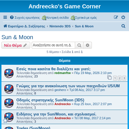
Andreecko's Game Corner
Συχνές ερωτήσεις
Κεντρική σελίδα
Σχετικά με εμάς
Α
Ευρετήριο Δ. Συζήτησης
Nintendo 3DS
Sun & Moon
ν
Sun & Moon
α
Αναζήτηση
Ειδική αναζήτηση
Νέο Θέμα
ζ
5 θέματα • Σελίδα
1
από
1
ή
Θέματα
τ
η
Εσείς ποια κασέτα θα διαλέξετε και γιατί;
Τελευταία δημοσίευση από
redmanftw
«
Πέμ 19 Μαρ, 2026 2:10 pm
σ
Απαντήσεις:
23
1
2
3
η
Γνώμες για την ανακοίνωση των νεων παιχνιδιών US/UM
Τελευταία δημοσίευση από
geohero
«
Τρί 08 Αύγ, 2017 3:17 pm
Απαντήσεις:
8
Οδηγός στρατηγικής Sun/Moon (3DS)
Τελευταία δημοσίευση από
Andreecko
«
Κυρ 25 Ιουν, 2017 2:07 pm
Απαντήσεις:
1
Ειδήσεις για την Sun/Moon, και σχολιασμοί.
Τελευταία δημοσίευση από
Andreecko
«
Τετ 08 Μαρ, 2017 2:14 pm
Απαντήσεις:
3
Trades (Sun/Moon)