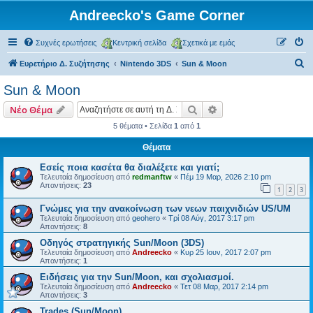
Andreecko's Game Corner
Συχνές ερωτήσεις
Κεντρική σελίδα
Σχετικά με εμάς
Α
Ευρετήριο Δ. Συζήτησης
Nintendo 3DS
Sun & Moon
ν
Sun & Moon
α
Αναζήτηση
Ειδική αναζήτηση
Νέο Θέμα
ζ
5 θέματα • Σελίδα
1
από
1
ή
Θέματα
τ
η
Εσείς ποια κασέτα θα διαλέξετε και γιατί;
Τελευταία δημοσίευση από
redmanftw
«
Πέμ 19 Μαρ, 2026 2:10 pm
σ
Απαντήσεις:
23
1
2
3
η
Γνώμες για την ανακοίνωση των νεων παιχνιδιών US/UM
Τελευταία δημοσίευση από
geohero
«
Τρί 08 Αύγ, 2017 3:17 pm
Απαντήσεις:
8
Οδηγός στρατηγικής Sun/Moon (3DS)
Τελευταία δημοσίευση από
Andreecko
«
Κυρ 25 Ιουν, 2017 2:07 pm
Απαντήσεις:
1
Ειδήσεις για την Sun/Moon, και σχολιασμοί.
Τελευταία δημοσίευση από
Andreecko
«
Τετ 08 Μαρ, 2017 2:14 pm
Απαντήσεις:
3
Trades (Sun/Moon)