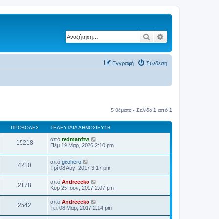
Αναζήτηση
Ειδική αναζήτηση
Εγγραφή
Σύνδεση
5 θέματα • Σελίδα
1
από
1
ΠΡΟΒΟΛΈΣ
ΤΕΛΕΥΤΑΊΑ ΔΗΜΟΣΊΕΥΣΗ
από
redmanftw
15218
Πέμ 19 Μαρ, 2026 2:10 pm
από
geohero
4210
Τρί 08 Αύγ, 2017 3:17 pm
από
Andreecko
2178
Κυρ 25 Ιουν, 2017 2:07 pm
από
Andreecko
2542
Τετ 08 Μαρ, 2017 2:14 pm