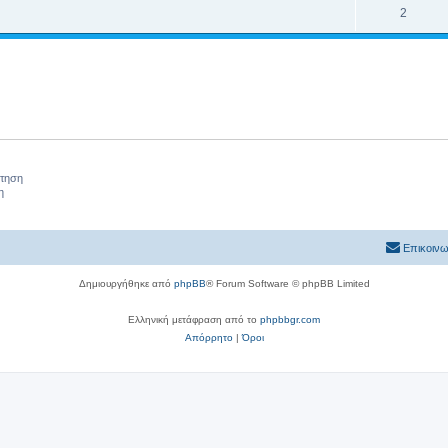
2
ήτηση
η
Επικοινω
Δημιουργήθηκε από
phpBB
® Forum Software © phpBB Limited
Ελληνική μετάφραση από το
phpbbgr.com
Απόρρητο
|
Όροι