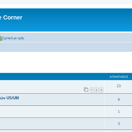
 Corner
Σχετικά με εμάς
 αναζήτηση
ΑΠΑΝΤΉΣΕΙΣ
23
1
2
3
διών US/UM
8
1
3