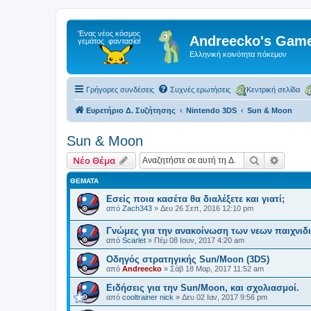
Andreecko's Game
Ελληνική κοινότητα πόκεμον
Γρήγορες συνδέσεις
Συχνές ερωτήσεις
Κεντρική σελίδα
Ευρετήριο Δ. Συζήτησης
Nintendo 3DS
Sun & Moon
Sun & Moon
Αναζήτηση
Ειδική
Νέο Θέμα
ΘΈΜΑΤΑ
Εσείς ποια κασέτα θα διαλέξετε και γιατί;
από
Zach343
»
Δευ 26 Σεπ, 2016 12:10 pm
Γνώμες για την ανακοίνωση των νεων παιχνι
από
Scarlet
»
Πέμ 08 Ιουν, 2017 4:20 am
Οδηγός στρατηγικής Sun/Moon (3DS)
από
Andreecko
»
Σάβ 18 Μαρ, 2017 11:52 am
Ειδήσεις για την Sun/Moon, και σχολιασμοί.
από
cooltrainer nick
»
Δευ 02 Ιαν, 2017 9:56 pm