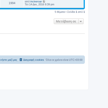
από
incineroar
1994
Τετ 14 Δεκ, 2016 9:39 pm
5 θέματα • Σελίδα
1
από
1
Μετάβαση σε
νήστε μαζί μας
Διαγραφή cookies
Όλοι οι χρόνοι είναι
UTC+03:00