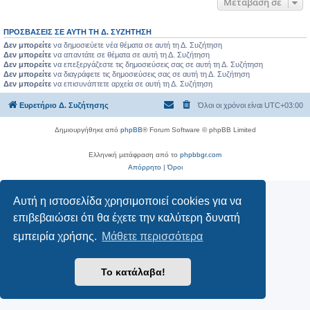
Μετάβαση σε
ΠΡΟΣΒΆΣΕΙΣ ΣΕ ΑΥΤΉ ΤΗ Δ. ΣΥΖΉΤΗΣΗ
Δεν μπορείτε
να δημοσιεύετε νέα θέματα σε αυτή τη Δ. Συζήτηση
Δεν μπορείτε
να απαντάτε σε θέματα σε αυτή τη Δ. Συζήτηση
Δεν μπορείτε
να επεξεργάζεστε τις δημοσιεύσεις σας σε αυτή τη Δ. Συζήτηση
Δεν μπορείτε
να διαγράφετε τις δημοσιεύσεις σας σε αυτή τη Δ. Συζήτηση
Δεν μπορείτε
να επισυνάπτετε αρχεία σε αυτή τη Δ. Συζήτηση
Ευρετήριο Δ. Συζήτησης
Όλοι οι χρόνοι είναι
UTC+03:00
Δημιουργήθηκε από
phpBB
® Forum Software © phpBB Limited
Ελληνική μετάφραση από το
phpbbgr.com
Απόρρητο
|
Όροι
Αυτή η ιστοσελίδα χρησιμοποιεί cookies για να
επιβεβαιώσει ότι θα έχετε την καλύτερη δυνατή
εμπειρία χρήσης.
Μάθετε περισσότερα
Το κατάλαβα!