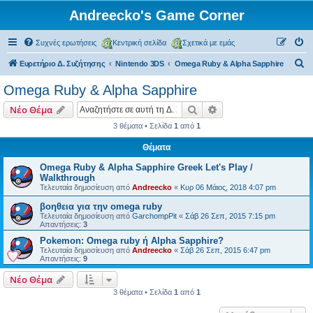
Andreecko's Game Corner
Συχνές ερωτήσεις
Κεντρική σελίδα
Σχετικά με εμάς
Α
Ευρετήριο Δ. Συζήτησης
Nintendo 3DS
Omega Ruby & Alpha Sapphire
ν
Omega Ruby & Alpha Sapphire
α
Αναζήτηση
Ειδική αναζήτηση
Νέο Θέμα
ζ
3 θέματα • Σελίδα
1
από
1
ή
Θέματα
τ
η
Omega Ruby & Alpha Sapphire Greek Let's Play /
Walkthrough
σ
Τελευταία δημοσίευση από
Andreecko
«
Κυρ 06 Μάιος, 2018 4:07 pm
η
βοηθεια για την omega ruby
Τελευταία δημοσίευση από
GarchompPit
«
Σάβ 26 Σεπ, 2015 7:15 pm
Απαντήσεις:
3
Pokemon: Omega ruby ή Alpha Sapphire?
Τελευταία δημοσίευση από
Andreecko
«
Σάβ 26 Σεπ, 2015 6:47 pm
Απαντήσεις:
9
Νέο Θέμα
3 θέματα • Σελίδα
1
από
1