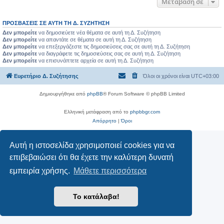
Μετάβαση σε
ΠΡΟΣΒΆΣΕΙΣ ΣΕ ΑΥΤΉ ΤΗ Δ. ΣΥΖΉΤΗΣΗ
Δεν μπορείτε
να δημοσιεύετε νέα θέματα σε αυτή τη Δ. Συζήτηση
Δεν μπορείτε
να απαντάτε σε θέματα σε αυτή τη Δ. Συζήτηση
Δεν μπορείτε
να επεξεργάζεστε τις δημοσιεύσεις σας σε αυτή τη Δ. Συζήτηση
Δεν μπορείτε
να διαγράφετε τις δημοσιεύσεις σας σε αυτή τη Δ. Συζήτηση
Δεν μπορείτε
να επισυνάπτετε αρχεία σε αυτή τη Δ. Συζήτηση
Ευρετήριο Δ. Συζήτησης
Όλοι οι χρόνοι είναι
UTC+03:00
Δημιουργήθηκε από
phpBB
® Forum Software © phpBB Limited
Ελληνική μετάφραση από το
phpbbgr.com
Απόρρητο
|
Όροι
Αυτή η ιστοσελίδα χρησιμοποιεί cookies για να
επιβεβαιώσει ότι θα έχετε την καλύτερη δυνατή
εμπειρία χρήσης.
Μάθετε περισσότερα
Το κατάλαβα!