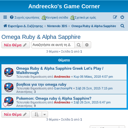
Andreecko's Game Corner
Συχνές ερωτήσεις
Κεντρική σελίδα
Σχετικά με εμάς
Α
Ευρετήριο Δ. Συζήτησης
Nintendo 3DS
Omega Ruby & Alpha Sapphire
ν
Omega Ruby & Alpha Sapphire
α
Αναζήτηση
Ειδική αναζήτηση
Νέο Θέμα
ζ
3 θέματα • Σελίδα
1
από
1
ή
Θέματα
τ
η
Omega Ruby & Alpha Sapphire Greek Let's Play /
Walkthrough
σ
Τελευταία δημοσίευση από
Andreecko
«
Κυρ 06 Μάιος, 2018 4:07 pm
η
βοηθεια για την omega ruby
Τελευταία δημοσίευση από
GarchompPit
«
Σάβ 26 Σεπ, 2015 7:15 pm
Απαντήσεις:
3
Pokemon: Omega ruby ή Alpha Sapphire?
Τελευταία δημοσίευση από
Andreecko
«
Σάβ 26 Σεπ, 2015 6:47 pm
Απαντήσεις:
9
Νέο Θέμα
3 θέματα • Σελίδα
1
από
1