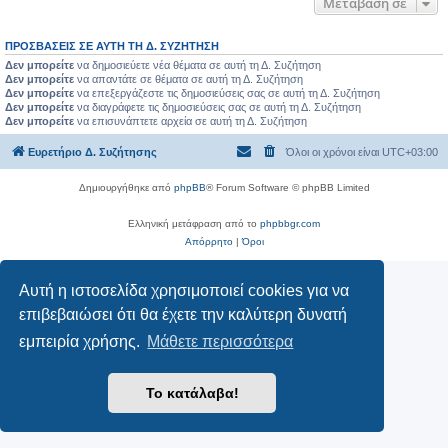
Μετάβαση σε
ΠΡΟΣΒΆΣΕΙΣ ΣΕ ΑΥΤΉ ΤΗ Δ. ΣΥΖΉΤΗΣΗ
Δεν μπορείτε
να δημοσιεύετε νέα θέματα σε αυτή τη Δ. Συζήτηση
Δεν μπορείτε
να απαντάτε σε θέματα σε αυτή τη Δ. Συζήτηση
Δεν μπορείτε
να επεξεργάζεστε τις δημοσιεύσεις σας σε αυτή τη Δ. Συζήτηση
Δεν μπορείτε
να διαγράφετε τις δημοσιεύσεις σας σε αυτή τη Δ. Συζήτηση
Δεν μπορείτε
να επισυνάπτετε αρχεία σε αυτή τη Δ. Συζήτηση
Ευρετήριο Δ. Συζήτησης
Όλοι οι χρόνοι είναι
UTC+03:00
Δημιουργήθηκε από
phpBB
® Forum Software © phpBB Limited
Ελληνική μετάφραση από το
phpbbgr.com
Απόρρητο
|
Όροι
Αυτή η ιστοσελίδα χρησιμοποιεί cookies για να
επιβεβαιώσει ότι θα έχετε την καλύτερη δυνατή
εμπειρία χρήσης.
Μάθετε περισσότερα
Το κατάλαβα!