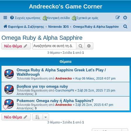
Andreecko's Game Corner
Συχνές ερωτήσεις
Κεντρική σελίδα
Σχετικά με εμάς
Α
Ευρετήριο Δ. Συζήτησης
Nintendo 3DS
Omega Ruby & Alpha Sapphire
ν
Omega Ruby & Alpha Sapphire
α
Αναζήτηση
Ειδική αναζήτηση
Νέο Θέμα
ζ
3 θέματα • Σελίδα
1
από
1
ή
Θέματα
τ
η
Omega Ruby & Alpha Sapphire Greek Let's Play /
Walkthrough
σ
Τελευταία δημοσίευση από
Andreecko
«
Κυρ 06 Μάιος, 2018 4:07 pm
η
βοηθεια για την omega ruby
Τελευταία δημοσίευση από
GarchompPit
«
Σάβ 26 Σεπ, 2015 7:15 pm
Απαντήσεις:
3
Pokemon: Omega ruby ή Alpha Sapphire?
Τελευταία δημοσίευση από
Andreecko
«
Σάβ 26 Σεπ, 2015 6:47 pm
Απαντήσεις:
9
Νέο Θέμα
3 θέματα • Σελίδα
1
από
1