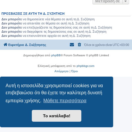
Μετάβαση σε
ΠΡΟΣΒΆΣΕΙΣ ΣΕ ΑΥΤΉ ΤΗ Δ. ΣΥΖΉΤΗΣΗ
Δεν μπορείτε
να δημοσιεύετε νέα θέματα σε αυτή τη Δ. Συζήτηση
Δεν μπορείτε
να απαντάτε σε θέματα σε αυτή τη Δ. Συζήτηση
Δεν μπορείτε
να επεξεργάζεστε τις δημοσιεύσεις σας σε αυτή τη Δ. Συζήτηση
Δεν μπορείτε
να διαγράφετε τις δημοσιεύσεις σας σε αυτή τη Δ. Συζήτηση
Δεν μπορείτε
να επισυνάπτετε αρχεία σε αυτή τη Δ. Συζήτηση
Ευρετήριο Δ. Συζήτησης
Όλοι οι χρόνοι είναι
UTC+03:00
Δημιουργήθηκε από
phpBB
® Forum Software © phpBB Limited
Ελληνική μετάφραση από το
phpbbgr.com
Απόρρητο
|
Όροι
Αυτή η ιστοσελίδα χρησιμοποιεί cookies για να
επιβεβαιώσει ότι θα έχετε την καλύτερη δυνατή
εμπειρία χρήσης.
Μάθετε περισσότερα
Το κατάλαβα!