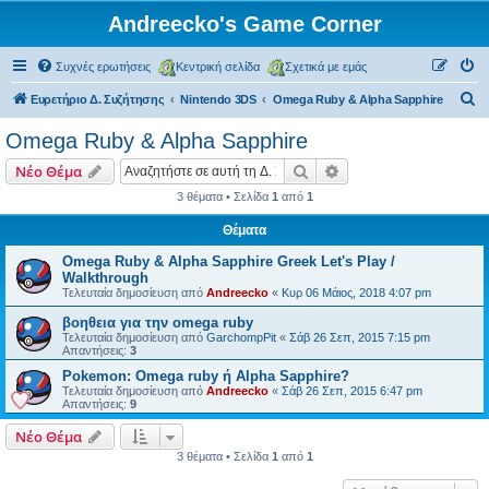
Andreecko's Game Corner
Συχνές ερωτήσεις
Κεντρική σελίδα
Σχετικά με εμάς
Α
Ευρετήριο Δ. Συζήτησης
Nintendo 3DS
Omega Ruby & Alpha Sapphire
ν
Omega Ruby & Alpha Sapphire
α
Αναζήτηση
Ειδική αναζήτηση
Νέο Θέμα
ζ
3 θέματα • Σελίδα
1
από
1
ή
Θέματα
τ
η
Omega Ruby & Alpha Sapphire Greek Let's Play /
Walkthrough
σ
Τελευταία δημοσίευση από
Andreecko
«
Κυρ 06 Μάιος, 2018 4:07 pm
η
βοηθεια για την omega ruby
Τελευταία δημοσίευση από
GarchompPit
«
Σάβ 26 Σεπ, 2015 7:15 pm
Απαντήσεις:
3
Pokemon: Omega ruby ή Alpha Sapphire?
Τελευταία δημοσίευση από
Andreecko
«
Σάβ 26 Σεπ, 2015 6:47 pm
Απαντήσεις:
9
Νέο Θέμα
3 θέματα • Σελίδα
1
από
1