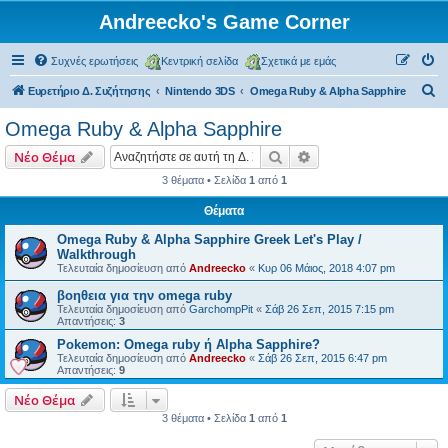
Andreecko's Game Corner
Συχνές ερωτήσεις
Κεντρική σελίδα
Σχετικά με εμάς
Α
Ευρετήριο Δ. Συζήτησης
Nintendo 3DS
Omega Ruby & Alpha Sapphire
ν
Omega Ruby & Alpha Sapphire
α
Αναζήτηση
Ειδική αναζήτηση
Νέο Θέμα
ζ
3 θέματα • Σελίδα
1
από
1
ή
Θέματα
τ
η
Omega Ruby & Alpha Sapphire Greek Let's Play /
Walkthrough
σ
Τελευταία δημοσίευση από
Andreecko
«
Κυρ 06 Μάιος, 2018 4:07 pm
η
βοηθεια για την omega ruby
Τελευταία δημοσίευση από
GarchompPit
«
Σάβ 26 Σεπ, 2015 7:15 pm
Απαντήσεις:
3
Pokemon: Omega ruby ή Alpha Sapphire?
Τελευταία δημοσίευση από
Andreecko
«
Σάβ 26 Σεπ, 2015 6:47 pm
Απαντήσεις:
9
Νέο Θέμα
3 θέματα • Σελίδα
1
από
1