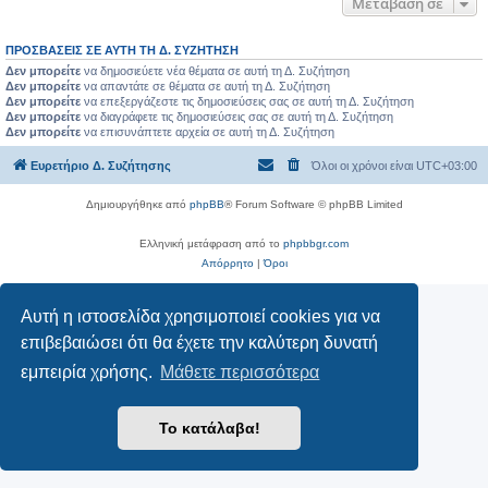
Μετάβαση σε
ΠΡΟΣΒΆΣΕΙΣ ΣΕ ΑΥΤΉ ΤΗ Δ. ΣΥΖΉΤΗΣΗ
Δεν μπορείτε
να δημοσιεύετε νέα θέματα σε αυτή τη Δ. Συζήτηση
Δεν μπορείτε
να απαντάτε σε θέματα σε αυτή τη Δ. Συζήτηση
Δεν μπορείτε
να επεξεργάζεστε τις δημοσιεύσεις σας σε αυτή τη Δ. Συζήτηση
Δεν μπορείτε
να διαγράφετε τις δημοσιεύσεις σας σε αυτή τη Δ. Συζήτηση
Δεν μπορείτε
να επισυνάπτετε αρχεία σε αυτή τη Δ. Συζήτηση
Ευρετήριο Δ. Συζήτησης
Όλοι οι χρόνοι είναι
UTC+03:00
Δημιουργήθηκε από
phpBB
® Forum Software © phpBB Limited
Ελληνική μετάφραση από το
phpbbgr.com
Απόρρητο
|
Όροι
Αυτή η ιστοσελίδα χρησιμοποιεί cookies για να
επιβεβαιώσει ότι θα έχετε την καλύτερη δυνατή
εμπειρία χρήσης.
Μάθετε περισσότερα
Το κατάλαβα!