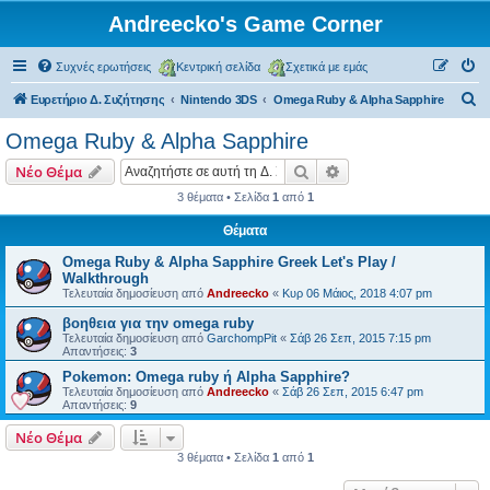
Andreecko's Game Corner
Συχνές ερωτήσεις
Κεντρική σελίδα
Σχετικά με εμάς
Α
Ευρετήριο Δ. Συζήτησης
Nintendo 3DS
Omega Ruby & Alpha Sapphire
ν
Omega Ruby & Alpha Sapphire
α
Αναζήτηση
Ειδική αναζήτηση
Νέο Θέμα
ζ
3 θέματα • Σελίδα
1
από
1
ή
Θέματα
τ
η
Omega Ruby & Alpha Sapphire Greek Let's Play /
Walkthrough
σ
Τελευταία δημοσίευση από
Andreecko
«
Κυρ 06 Μάιος, 2018 4:07 pm
η
βοηθεια για την omega ruby
Τελευταία δημοσίευση από
GarchompPit
«
Σάβ 26 Σεπ, 2015 7:15 pm
Απαντήσεις:
3
Pokemon: Omega ruby ή Alpha Sapphire?
Τελευταία δημοσίευση από
Andreecko
«
Σάβ 26 Σεπ, 2015 6:47 pm
Απαντήσεις:
9
Νέο Θέμα
3 θέματα • Σελίδα
1
από
1