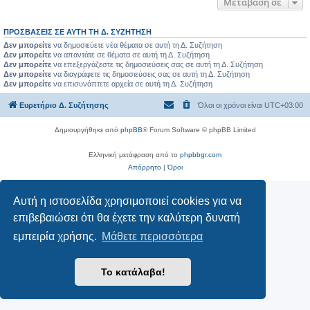
Μετάβαση σε
ΠΡΟΣΒΆΣΕΙΣ ΣΕ ΑΥΤΉ ΤΗ Δ. ΣΥΖΉΤΗΣΗ
Δεν μπορείτε
να δημοσιεύετε νέα θέματα σε αυτή τη Δ. Συζήτηση
Δεν μπορείτε
να απαντάτε σε θέματα σε αυτή τη Δ. Συζήτηση
Δεν μπορείτε
να επεξεργάζεστε τις δημοσιεύσεις σας σε αυτή τη Δ. Συζήτηση
Δεν μπορείτε
να διαγράφετε τις δημοσιεύσεις σας σε αυτή τη Δ. Συζήτηση
Δεν μπορείτε
να επισυνάπτετε αρχεία σε αυτή τη Δ. Συζήτηση
Ευρετήριο Δ. Συζήτησης
Όλοι οι χρόνοι είναι
UTC+03:00
Δημιουργήθηκε από
phpBB
® Forum Software © phpBB Limited
Ελληνική μετάφραση από το
phpbbgr.com
Απόρρητο
|
Όροι
Αυτή η ιστοσελίδα χρησιμοποιεί cookies για να
επιβεβαιώσει ότι θα έχετε την καλύτερη δυνατή
εμπειρία χρήσης.
Μάθετε περισσότερα
Το κατάλαβα!