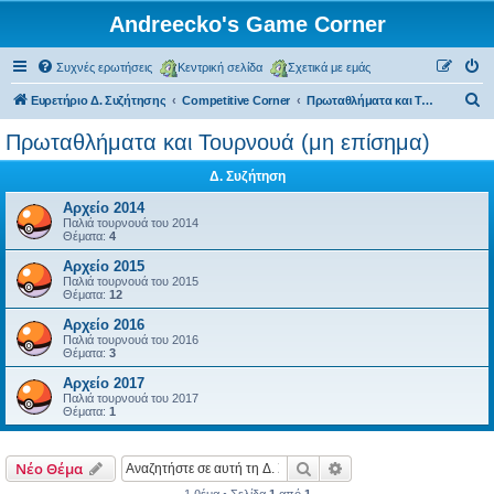
Andreecko's Game Corner
Συχνές ερωτήσεις
Κεντρική σελίδα
Σχετικά με εμάς
Α
Ευρετήριο Δ. Συζήτησης
Competitive Corner
Πρωταθλήματα και Τουρνουά (μη επίσημα)
ν
Πρωταθλήματα και Τουρνουά (μη επίσημα)
α
Δ. Συζήτηση
ζ
ή
Αρχείο 2014
Παλιά τουρνουά του 2014
τ
Θέματα:
4
η
Αρχείο 2015
Παλιά τουρνουά του 2015
σ
Θέματα:
12
η
Αρχείο 2016
Παλιά τουρνουά του 2016
Θέματα:
3
Αρχείο 2017
Παλιά τουρνουά του 2017
Θέματα:
1
Αναζήτηση
Ειδική αναζήτηση
Νέο Θέμα