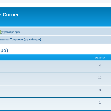
 Corner
Σχετικά με εμάς
τα και Τουρνουά (μη επίσημα)
ημα)
ΘΈΜΑΤΑ
4
12
3
1