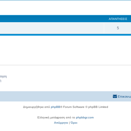
 αναζήτηση
ΑΠΑΝΤΉΣΕΙΣ
5
ήτηση
η
Επικοινω
Δημιουργήθηκε από
phpBB
® Forum Software © phpBB Limited
Ελληνική μετάφραση από το
phpbbgr.com
Απόρρητο
|
Όροι