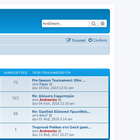
Αναζήτηση
Ειδική αναζήτηση
Εγγραφή
Σύνδεση
ΔΗΜΟΣΙΕΎΣΕΙΣ
ΤΕΛΕΥΤΑΊΑ ΔΗΜΟΣΊΕΥΣΗ
Pre-Season Tournament: Elite …
75
Π
από
Rigas
ρ
Δευ 18 Αύγ, 2014 12:41 am
ο
β
Re: Δήλωση Συμμετοχών
521
ο
Π
από
Andreecko
λ
ρ
Δευ 04 Ιούλ, 2016 12:16 am
ή
ο
τ
β
Re: Ομαδικό Ελληνικό Πρωτάθλη…
59
η
ο
Π
από
theo7
ς
λ
ρ
Δευ 01 Φεβ, 2016 3:14 am
τ
ή
ο
ε
τ
β
Τουρνουά Pokken στο GenX gami…
λ
1
η
ο
Π
από
Andreecko
ε
ς
λ
ρ
Δευ 13 Φεβ, 2017 10:27 pm
υ
τ
ή
ο
τ