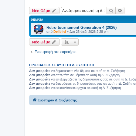
Αναζήτηση
Ειδική
Νέο Θέμα
ΘΈΜΑΤΑ
Retro tournament Generation 4 (2026)
από
Delibird
»
Δευ 23 Φεβ, 2026 2:28 pm
Νέο Θέμα
Επιστροφή στο ευρετήριο
ΠΡΟΣΒΆΣΕΙΣ ΣΕ ΑΥΤΉ ΤΗ Δ. ΣΥΖΉΤΗΣΗ
Δεν μπορείτε
να δημοσιεύετε νέα θέματα σε αυτή τη Δ. Συζήτηση
Δεν μπορείτε
να απαντάτε σε θέματα σε αυτή τη Δ. Συζήτηση
Δεν μπορείτε
να επεξεργάζεστε τις δημοσιεύσεις σας σε αυτή τη Δ. Συζ
Δεν μπορείτε
να διαγράφετε τις δημοσιεύσεις σας σε αυτή τη Δ. Συζήτησ
Δεν μπορείτε
να επισυνάπτετε αρχεία σε αυτή τη Δ. Συζήτηση
Ευρετήριο Δ. Συζήτησης